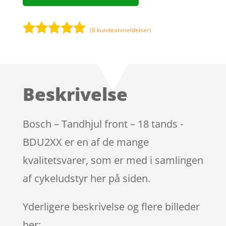
(
8
kundeanmeldelser)
Bedømt
som
5
ud
af 5
baseret på
Beskrivelse
kundebedøm
melser
Bosch – Tandhjul front – 18 tands -
BDU2XX er en af de mange
kvalitetsvarer, som er med i samlingen
af cykeludstyr her på siden.
Yderligere beskrivelse og flere billeder
her: