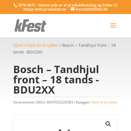
7876 8672 - Denne side er et produktkatalog og linker til
shops med produkterne
kontakt@kfest.dk
Hjem
/
Dele til el-cykler
/ Bosch – Tandhjul front – 18
tands -BDU2XX
Bosch – Tandhjul
front – 18 tands -
BDU2XX
Varenummer (SKU):
4047025220583
Kategori:
Dele til el-cykler