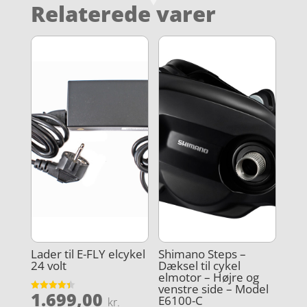
Relaterede varer
Lader til E-FLY elcykel
Shimano Steps –
24 volt
Dæksel til cykel
elmotor – Højre og
venstre side – Model
1.699,00
Vurderet
E6100-C
kr.
4.4