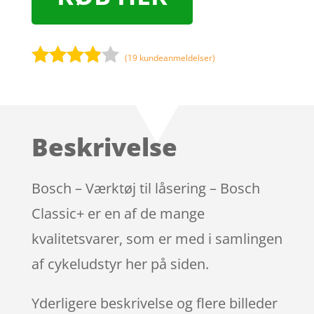
(
19
kundeanmeldelser)
Bedømt
som
3.8
ud af 5
baseret
Beskrivelse
på
kundebed
ømmels
Bosch – Værktøj til låsering – Bosch
er
Classic+ er en af de mange
kvalitetsvarer, som er med i samlingen
af cykeludstyr her på siden.
Yderligere beskrivelse og flere billeder