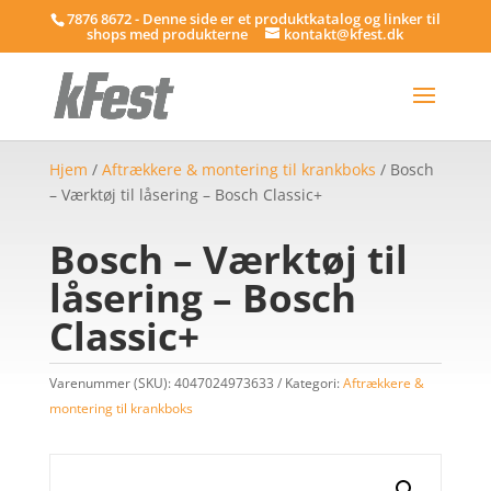
7876 8672 - Denne side er et produktkatalog og linker til
shops med produkterne
kontakt@kfest.dk
Hjem
/
Aftrækkere & montering til krankboks
/ Bosch
– Værktøj til låsering – Bosch Classic+
Bosch – Værktøj til
låsering – Bosch
Classic+
Varenummer (SKU):
4047024973633
Kategori:
Aftrækkere &
montering til krankboks