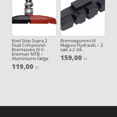
Kool Stop Supra 2
Bremsegummi til
Dual Compound-
Magura Hydraulic – 2
Bremsesko til V-
sæt a 2 stk.
bremser MTB –
159,00
Aluminiums fælge
kr.
119,00
kr.