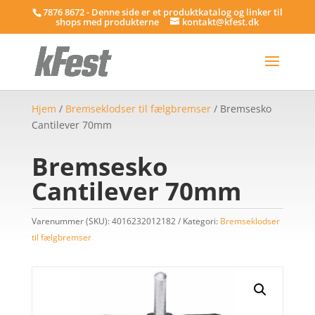
7876 8672 - Denne side er et produktkatalog og linker til
shops med produkterne
kontakt@kfest.dk
Hjem
/
Bremseklodser til fælgbremser
/ Bremsesko
Cantilever 70mm
Bremsesko
Cantilever 70mm
Varenummer (SKU):
4016232012182
Kategori:
Bremseklodser
til fælgbremser