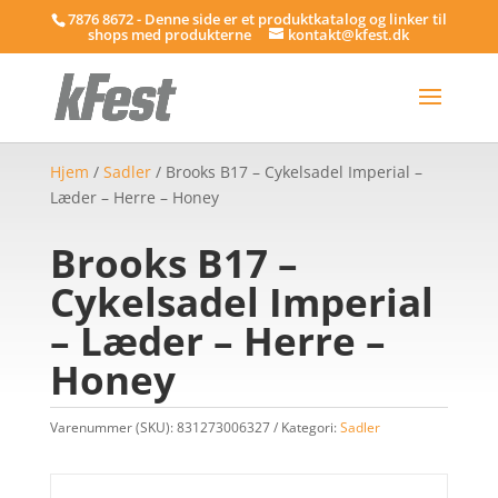
7876 8672 - Denne side er et produktkatalog og linker til
shops med produkterne
kontakt@kfest.dk
Hjem
/
Sadler
/ Brooks B17 – Cykelsadel Imperial –
Læder – Herre – Honey
Brooks B17 –
Cykelsadel Imperial
– Læder – Herre –
Honey
Varenummer (SKU):
831273006327
Kategori:
Sadler