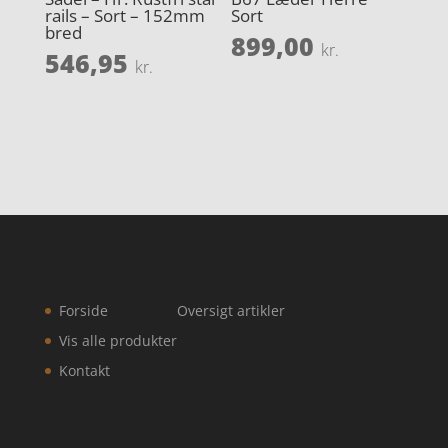
rails – Sort – 152mm
Sort
bred
899,00
kr.
546,95
kr.
Forside
Oversigt artikler
Vis alle produkter
Kontakt