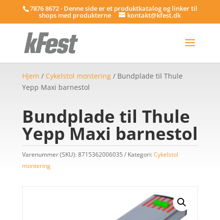
7876 8672 - Denne side er et produktkatalog og linker til
shops med produkterne
kontakt@kfest.dk
Hjem
/
Cykelstol montering
/ Bundplade til Thule
Yepp Maxi barnestol
Bundplade til Thule
Yepp Maxi barnestol
Varenummer (SKU):
8715362006035
Kategori:
Cykelstol
montering