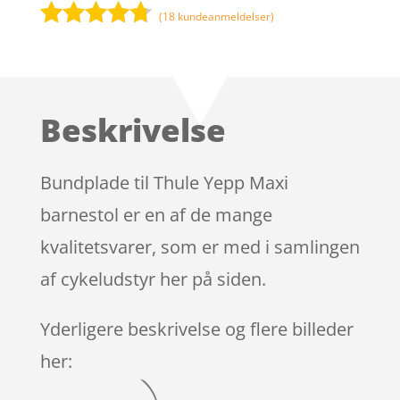
(
18
kundeanmeldelser)
Bedømt
som
4.6
ud af 5
baseret
Beskrivelse
på
kundebedø
mmelser
Bundplade til Thule Yepp Maxi
barnestol er en af de mange
kvalitetsvarer, som er med i samlingen
af cykeludstyr her på siden.
Yderligere beskrivelse og flere billeder
her: