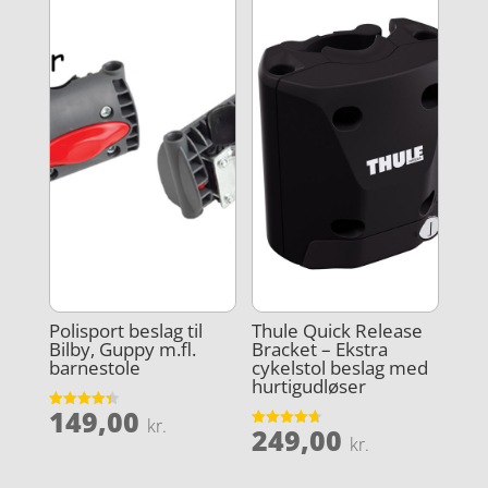
Polisport beslag til
Thule Quick Release
Bilby, Guppy m.fl.
Bracket – Ekstra
barnestole
cykelstol beslag med
hurtigudløser
149,00
Vurderet
kr.
249,00
4.4
Vurderet
kr.
ud af 5
4.7
ud af 5