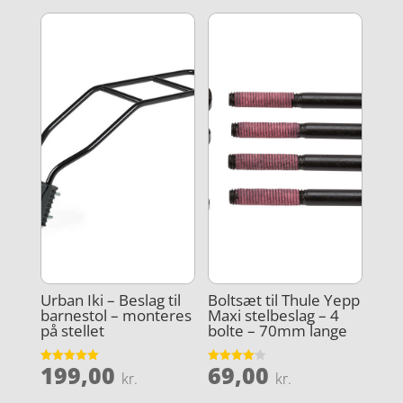
Urban Iki – Beslag til
Boltsæt til Thule Yepp
barnestol – monteres
Maxi stelbeslag – 4
på stellet
bolte – 70mm lange
199,00
69,00
Vurderet
Vurderet
kr.
kr.
5
4.1
ud af 5
ud af 5