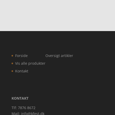
Forside
Oversigt artikler
Vis alle produkter
Kontakt
KONTAKT
Tlf: 7876 8672
Mail:
info@kfest.dk