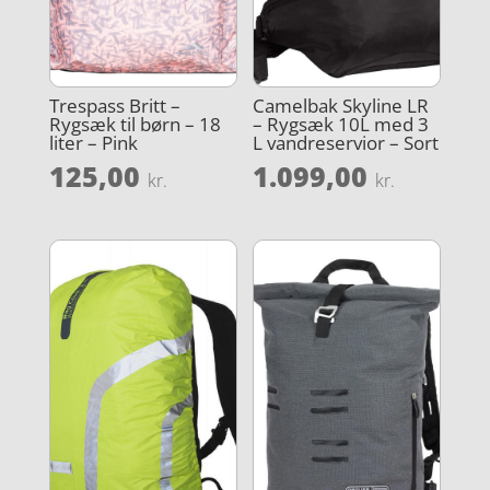
Trespass Britt –
Camelbak Skyline LR
Rygsæk til børn – 18
– Rygsæk 10L med 3
liter – Pink
L vandreservior – Sort
125,00
1.099,00
kr.
kr.