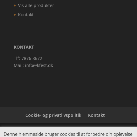
Vis alle produkter
Kontakt
KONTAKT
Tlf: 7876 8672
Mail:
info@kfest.dk
Cookie- og privatlivspolitik
Kontakt
Denne hjemmeside samler et bredt udvalg af
Denne hjemmeside bruger cookies til at forbedre din oplevelse.