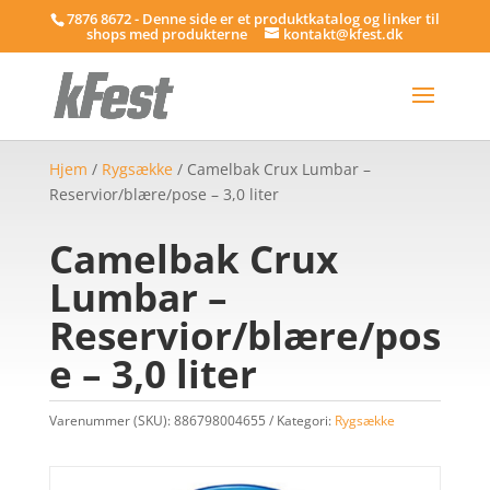
7876 8672 - Denne side er et produktkatalog og linker til
shops med produkterne
kontakt@kfest.dk
Hjem
/
Rygsække
/ Camelbak Crux Lumbar –
Reservior/blære/pose – 3,0 liter
Camelbak Crux
Lumbar –
Reservior/blære/pos
e – 3,0 liter
Varenummer (SKU):
886798004655
Kategori:
Rygsække