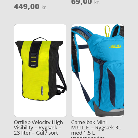
69,00
kr.
449,00
kr.
Ortlieb Velocity High
Camelbak Mini
Visibility – Rygsæk –
M.U.L.E. – Rygsæk 3L
23 liter – Gul / sort
med 1,5 L
vandreservior –