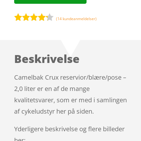
(
14
kundeanmeldelser)
Bedømt
som
4.1
ud af 5
baseret
Beskrivelse
på
kundebedø
mmelser
Camelbak Crux reservior/blære/pose –
2,0 liter er en af de mange
kvalitetsvarer, som er med i samlingen
af cykeludstyr her på siden.
Yderligere beskrivelse og flere billeder
her: