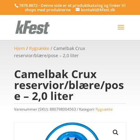
7876 8672 - Denne side er et produktkatalog og linker til
shops med produkterne
kontakt@kfest.dk
Hjem
/
Rygsække
/ Camelbak Crux
reservior/blære/pose – 2,0 liter
Camelbak Crux
reservior/blære/pos
e – 2,0 liter
Varenummer (SKU):
886798004563
Kategori:
Rygsække