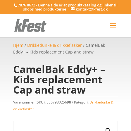
7876 8672 - Denne side er et produktkatalog og linker til
shops med produkterne
kontakt@kfest.dk
Hjem
/
Drikkedunke & drikkeflasker
/ CamelBak
Eddy+ – Kids replacement Cap and straw
CamelBak Eddy+ –
Kids replacement
Cap and straw
Varenummer (SKU):
886798025698
Kategori:
Drikkedunke &
drikkeflasker