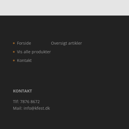
Forside
Oversigt artikler
Vis alle produkter
Kontakt
KONTAKT
Tlf: 7876 8672
Mail:
info@kfest.dk