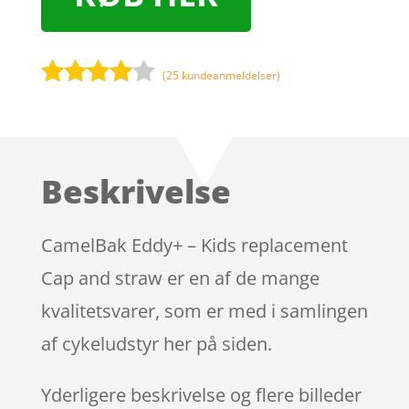
(
25
kundeanmeldelser)
Bedømt
som
3.9
ud af 5
baseret
Beskrivelse
på
kundebed
ømmels
CamelBak Eddy+ – Kids replacement
er
Cap and straw er en af de mange
kvalitetsvarer, som er med i samlingen
af cykeludstyr her på siden.
Yderligere beskrivelse og flere billeder