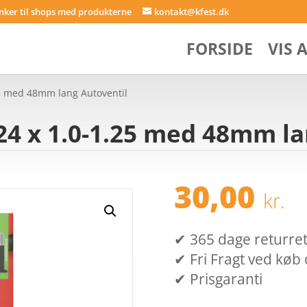
inker til shops med produkterne
kontakt@kfest.dk
FORSIDE
VIS 
25 med 48mm lang Autoventil
4 x 1.0-1.25 med 48mm la
30,00
kr.
✔ 365 dage returret (
✔ Fri Fragt ved køb 
✔ Prisgaranti