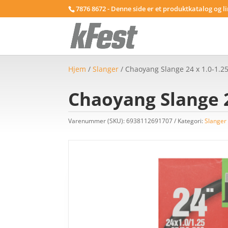
7876 8672 - Denne side er et produktkatalog og l
Hjem
/
Slanger
/ Chaoyang Slange 24 x 1.0-1.
Chaoyang Slange 2
Varenummer (SKU):
6938112691707
Kategori:
Slanger