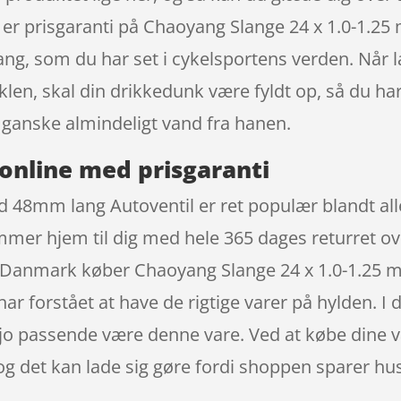
å er prisgaranti på Chaoyang Slange 24 x 1.0-1.2
g, som du har set i cykelsportens verden. Når l
yklen, skal din drikkedunk være fyldt op, så du 
 ganske almindeligt vand fra hanen.
online med prisgaranti
 48mm lang Autoventil er ret populær blandt alle
mer hjem til dig med hele 365 dages returret ove
e i Danmark køber Chaoyang Slange 24 x 1.0-1.25
r forstået at have de rigtige varer på hylden. I d
 jo passende være denne vare. Ved at købe dine v
og det kan lade sig gøre fordi shoppen sparer husl