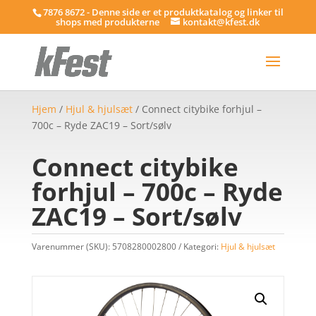
7876 8672 - Denne side er et produktkatalog og linker til
shops med produkterne
kontakt@kfest.dk
Hjem
/
Hjul & hjulsæt
/ Connect citybike forhjul –
700c – Ryde ZAC19 – Sort/sølv
Connect citybike
forhjul – 700c – Ryde
ZAC19 – Sort/sølv
Varenummer (SKU):
5708280002800
Kategori:
Hjul & hjulsæt