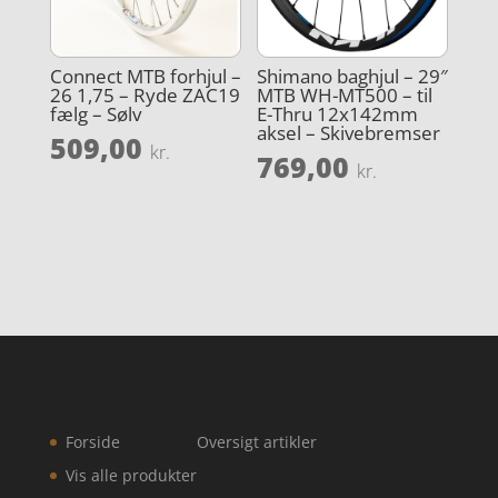
Connect MTB forhjul –
Shimano baghjul – 29″
26 1,75 – Ryde ZAC19
MTB WH-MT500 – til
fælg – Sølv
E-Thru 12x142mm
aksel – Skivebremser
509,00
kr.
769,00
kr.
Forside
Oversigt artikler
Vis alle produkter