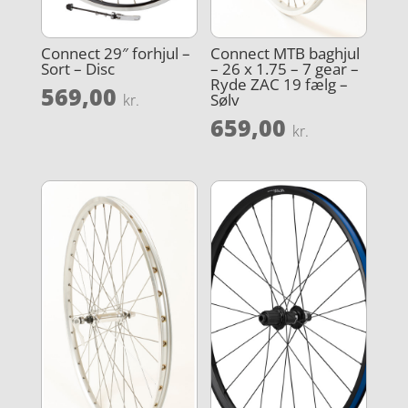
Connect 29″ forhjul –
Connect MTB baghjul
Sort – Disc
– 26 x 1.75 – 7 gear –
Ryde ZAC 19 fælg –
569,00
Sølv
kr.
659,00
kr.