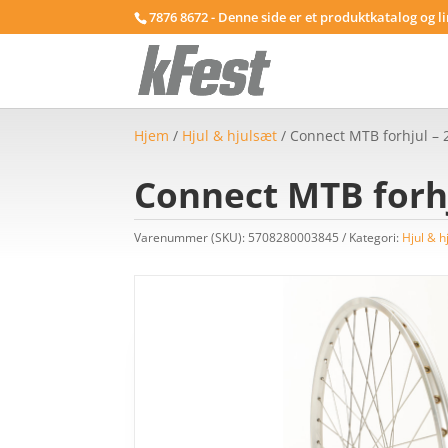
7876 8672 - Denne side er et produktkatalog og l
Hjem
/
Hjul & hjulsæt
/ Connect MTB forhjul – 
Connect MTB forhj
Varenummer (SKU):
5708280003845
Kategori:
Hjul & h