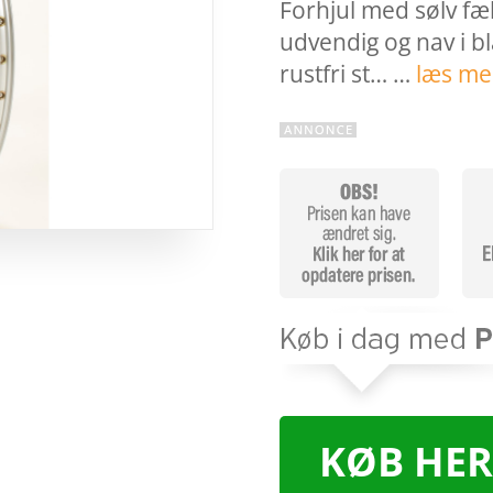
Forhjul med sølv f
udvendig og nav i b
rustfri st… …
læs me
KØB HER