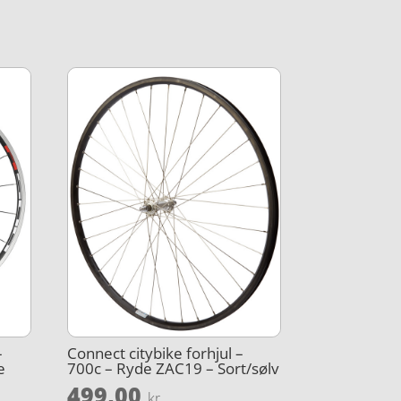
-
Connect citybike forhjul –
e
700c – Ryde ZAC19 – Sort/sølv
499,00
kr.