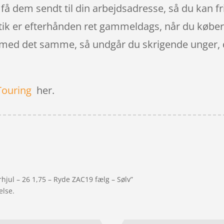
å dem sendt til din arbejdsadresse, så du kan fri
butik er efterhånden ret gammeldags, når du køber
le med det samme, så undgår du skrigende unger, 
Touring
her.
hjul – 26 1,75 – Ryde ZAC19 fælg – Sølv”
else.