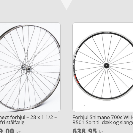
ect forhjul – 28 x 1 1/2 –
Forhjul Shimano 700c WH
fri stålfælg
R501 Sort til dæk og slang
9,00
638,95
kr.
kr.