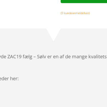
(
0
kundeanmeldelser)
yde ZAC19 fælg – Sølv er en af de mange kvalitet
leder her: