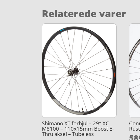
Relaterede varer
Shimano XT forhjul – 29″ XC
Conn
M8100 – 110x15mm Boost E-
Rust
Thru aksel – Tubeless
58