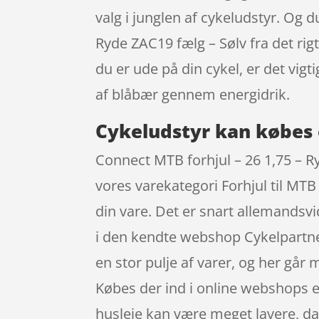
valg i junglen af cykeludstyr. Og d
Ryde ZAC19 fælg – Sølv fra det rig
du er ude på din cykel, er det vi
af blåbær gennem energidrik.
Cykeludstyr kan købes 
Connect MTB forhjul – 26 1,75 – R
vores varekategori Forhjul til MT
din vare. Det er snart allemandsv
i den kendte webshop Cykelpartner,
en stor pulje af varer, og her går
Købes der ind i online webshops e
husleje kan være meget lavere, da