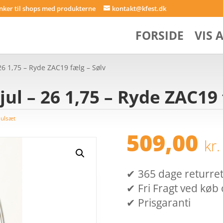
inker til shops med produkterne
kontakt@kfest.dk
FORSIDE
VIS 
26 1,75 – Ryde ZAC19 fælg – Sølv
ul – 26 1,75 – Ryde ZAC19 
julsæt
509,00
kr.
✔ 365 dage returret (
✔ Fri Fragt ved køb 
✔ Prisgaranti