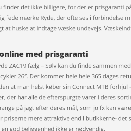
u finder det ikke billigere, for der er prisgaranti
tig fede mærke Ryde, der ofte ses i forbindelse m
gtigt at huske at indtage væske undevejs. Væskei
online med prisgaranti
yde ZAC19 fælg – Sølv kan du finde sammen med r
B cykler 26″. Der kommer hele hele 365 dages retu
iden at man helst køber sin Connect MTB forhjul –
 der har alle de efterspurgte varer i deres sort
 mange på jagt efter deres mål, som jo fx kan vær
r priserne mere attraktive end i butikkerne- det 
 en god beliggenhed ikke er nødvendig.