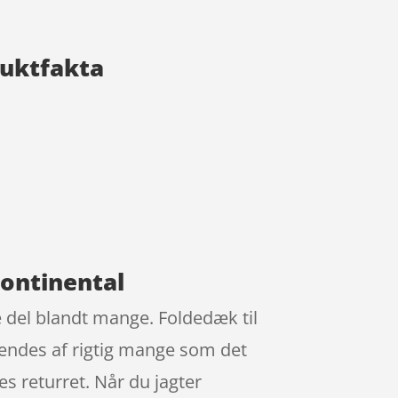
duktfakta
Continental
 del blandt mange. Foldedæk til
kendes af rigtig mange som det
s returret. Når du jagter