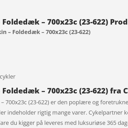
– Foldedæk – 700x23c (23-622) Pro
in – Foldedæk – 700x23c (23-622)
9
cykler
 Foldedæk – 700x23c (23-622) fra 
– 700x23c (23-622) er den poplære og foretrukne
der indeholder rigtig mange varer. Cykelpartner 
Vare du kigger på leveres med luksuriøse 365 dage