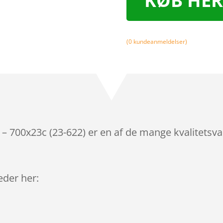
KØB HER
(
0
kundeanmeldelser)
– 700x23c (23-622) er en af de mange kvalitetsv
leder her: