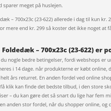
 sparer meget på huslejen.
æk – 700x23c (23-622) allerede i dag til kun kr. 
 for mere end kr. 299 så koster det ikke noget at f
 Foldedæk – 700x23c (23-622) er p
 du nogle bedre betingelser, fordi webshops er un
neres i 14 dage. når produkterne er købt online, 
elt års returret. En anden fordel ved online shops
 få klik kan finde det bedste tilbud, i den store 
riser – du kan gøre det så snart du lige har fem 
en anden stor fordel, når du shopper online, og de