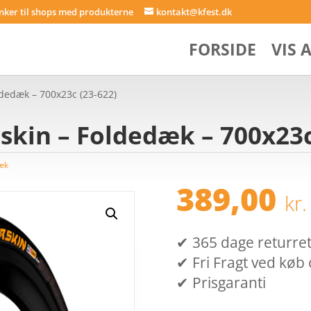
inker til shops med produkterne
kontakt@kfest.dk
FORSIDE
VIS 
ldedæk – 700x23c (23-622)
skin – Foldedæk – 700x23c
æk
389,00
kr.
✔ 365 dage returret (
✔ Fri Fragt ved køb 
✔ Prisgaranti