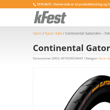
7876 8672 - Denne side er et produktkatalog og l
Hjem
/
Racer dæk
/ Continental Gatorskin – Fo
Continental Gator
Varenummer (SKU):
4019238334647
Kategori:
Racer d