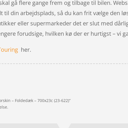
 skal gå flere gange frem og tilbage til bilen. 
dt til din arbejdsplads, så du kan frit vælge den lø
ikker eller supermarkeder det er slut med dårli
re forudsige, hvilken kø der er hurtigst – vi gætt
Touring
her.
orskin – Foldedæk – 700x23c (23-622)”
else.