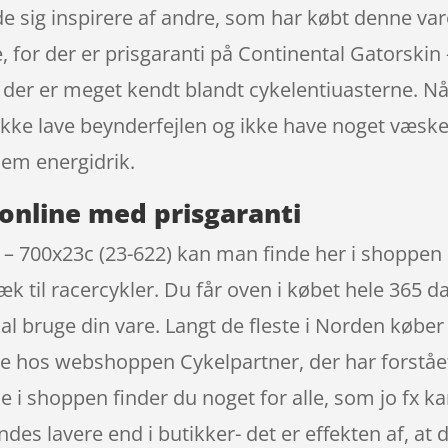
de sig inspirere af andre, som har købt denne vare,
re, for der er prisgaranti på Continental Gatorski
der er meget kendt blandt cykelentiuasterne. N
 ikke lave beynderfejlen og ikke have noget væs
em energidrik.
online med prisgaranti
– 700x23c (23-622) kan man finde her i shoppen bl
k til racercykler. Du får oven i købet hele 365 da
skal bruge din vare. Langt de fleste i Norden købe
e hos webshoppen Cykelpartner, der har forstået 
ne i shoppen finder du noget for alle, som jo fx 
des lavere end i butikker- det er effekten af, at 