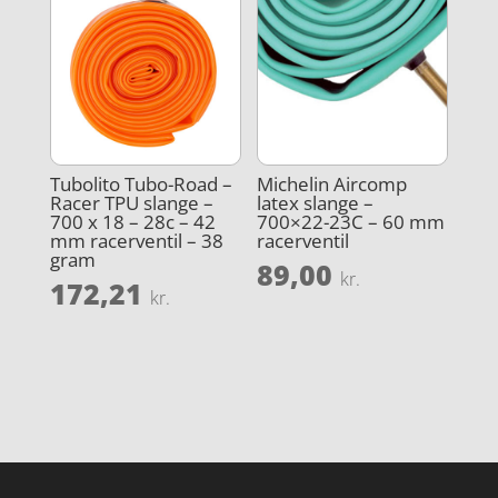
Tubolito Tubo-Road –
Michelin Aircomp
Racer TPU slange –
latex slange –
700 x 18 – 28c – 42
700×22-23C – 60 mm
mm racerventil – 38
racerventil
gram
89,00
kr.
172,21
kr.