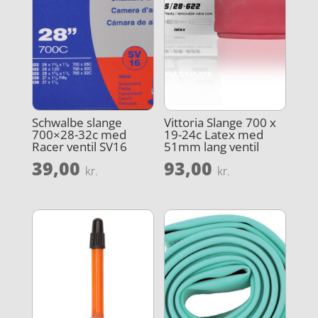
Schwalbe slange
Vittoria Slange 700 x
700×28-32c med
19-24c Latex med
Racer ventil SV16
51mm lang ventil
39,00
93,00
kr.
kr.