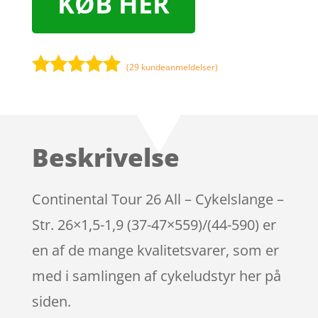
KØB HER
(
29
kundeanmeldelser)
Bedømt
som
5
ud
af 5
baseret på
Beskrivelse
kundebedøm
melser
Continental Tour 26 All – Cykelslange –
Str. 26×1,5-1,9 (37-47×559)/(44-590) er
en af de mange kvalitetsvarer, som er
med i samlingen af cykeludstyr her på
siden.