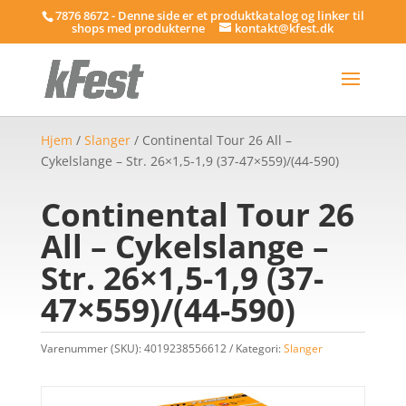
7876 8672 - Denne side er et produktkatalog og linker til
shops med produkterne
kontakt@kfest.dk
Hjem
/
Slanger
/ Continental Tour 26 All –
Cykelslange – Str. 26×1,5-1,9 (37-47×559)/(44-590)
Continental Tour 26
All – Cykelslange –
Str. 26×1,5-1,9 (37-
47×559)/(44-590)
Varenummer (SKU):
4019238556612
Kategori:
Slanger