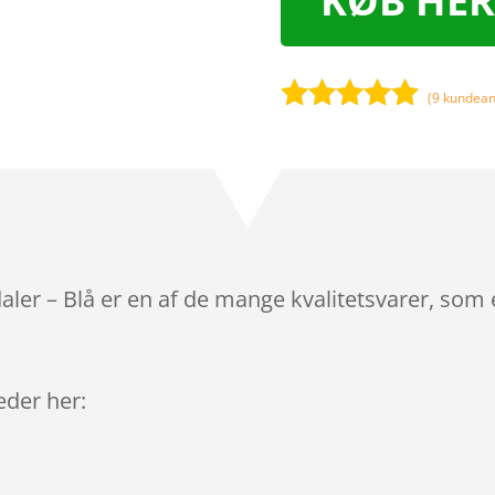
KØB HER
(
9
kundean
Bedømt
som
4.8
ud af 5
baseret på
kundebedø
mmelser
er – Blå er en af de mange kvalitetsvarer, som 
leder her: