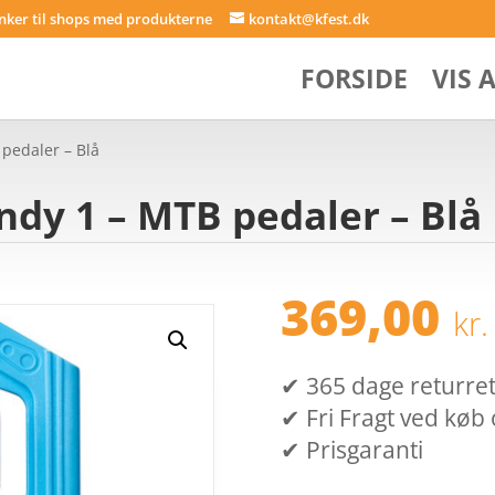
inker til shops med produkterne
kontakt@kfest.dk
FORSIDE
VIS 
pedaler – Blå
dy 1 – MTB pedaler – Blå
369,00
kr.
✔ 365 dage returret (
✔ Fri Fragt ved køb 
✔ Prisgaranti