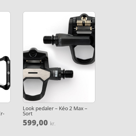
Look pedaler – Kéo 2 Max –
r-
Sort
599,00
kr.