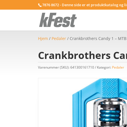
7876 8672 - Denne side er et produktkatalog og l
Hjem
/
Pedaler
/ Crankbrothers Candy 1 – MTB 
Crankbrothers Can
Varenummer (SKU):
641300161710
Kategori:
Pedaler