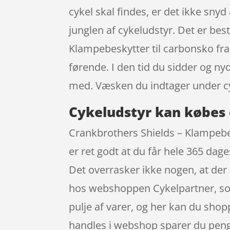
cykel skal findes, er det ikke snyd 
junglen af cykeludstyr. Det er bes
Klampebeskytter til carbonsko fr
førende. I den tid du sidder og ny
med. Væsken du indtager under cy
Cykeludstyr kan købes 
Crankbrothers Shields – Klampebesk
er ret godt at du får hele 365 dage
Det overrasker ikke nogen, at der
hos webshoppen Cykelpartner, som g
pulje af varer, og her kan du shop
handles i webshop sparer du penge-