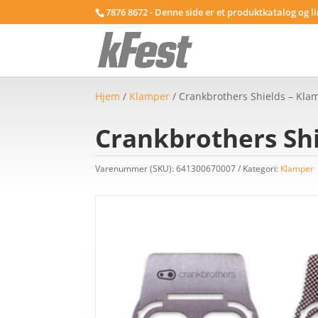
7876 8672 - Denne side er et produktkatalog og l
Hjem
/
Klamper
/ Crankbrothers Shields – Klam
Crankbrothers Shi
Varenummer (SKU):
641300670007
Kategori:
Klamper