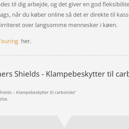
des til dig arbejde, og det giver en god fleksibilit
s, når du køber online så det er direkte til kas
ve irriteret over langsomme mennesker i køen.
Touring
her.
ers Shields - Klampebeskytter til ca
hields – Klampebeskytter til carbonsko”
else.