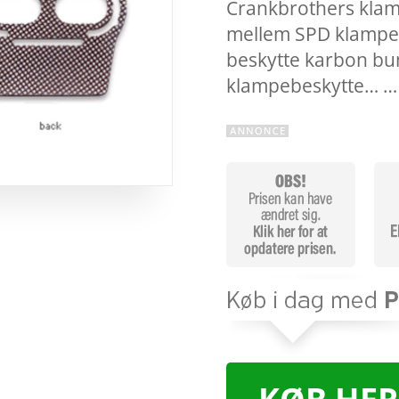
Crankbrothers klam
mellem SPD klamper
beskytte karbon bu
klampebeskytte… 