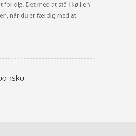
et for dig. Det med at stå i kø i en
sen, når du er færdig med at
rbonsko