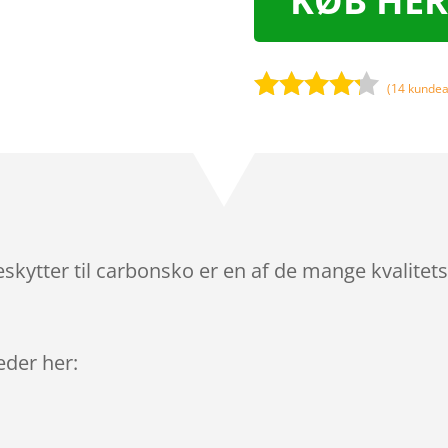
KØB HER
(
14
kundea
Bedømt
som
4.1
ud af 5
baseret
på
kundebedø
mmelser
kytter til carbonsko er en af de mange kvalitet
leder her: