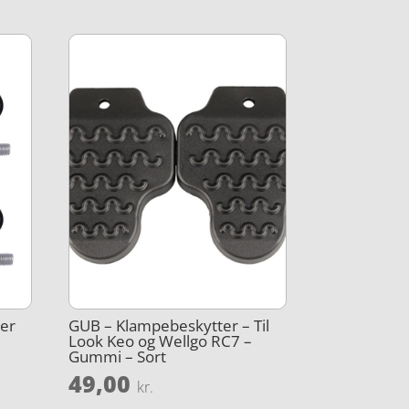
per
GUB – Klampebeskytter – Til
Look Keo og Wellgo RC7 –
Gummi – Sort
49,00
kr.