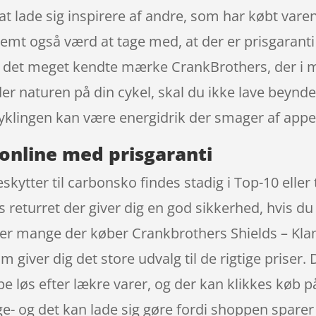
at lade sig inspirere af andre, som har købt varen 
temt også værd at tage med, at der er prisgarant
a det meget kendte mærke CrankBrothers, der i m
der naturen på din cykel, skal du ikke lave beynd
klingen kan være energidrik der smager af appel
online med prisgaranti
ytter til carbonsko findes stadig i Top-10 eller
s returret der giver dig en god sikkerhed, hvis du 
 er mange der køber Crankbrothers Shields – Kla
iver dig det store udvalg til de rigtige priser. 
pe løs efter lækre varer, og der kan klikkes køb 
 og det kan lade sig gøre fordi shoppen sparer h