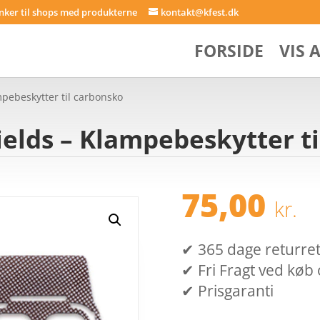
inker til shops med produkterne
kontakt@kfest.dk
FORSIDE
VIS 
pebeskytter til carbonsko
elds – Klampebeskytter t
75,00
kr.
✔ 365 dage returret (
✔ Fri Fragt ved køb 
✔ Prisgaranti