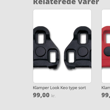
Relaterede varer
Klamper Look Keo type sort
Kla
99,00
99
kr.