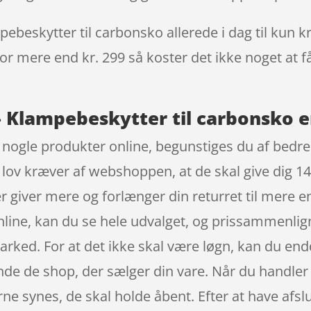
beskytter til carbonsko allerede i dag til kun kr
 for mere end kr. 299 så koster det ikke noget at f
 Klampebeskytter til carbonsko e
bt nogle produkter online, begunstiges du af bedre
 lov kræver af webshoppen, at de skal give dig 14 
 giver mere og forlænger din returret til mere 
nline, kan du se hele udvalget, og prissammenlign
rked. For at det ikke skal være løgn, kan du en
finde de shop, der sælger din vare. Når du handler o
rne synes, de skal holde åbent. Efter at have afslu