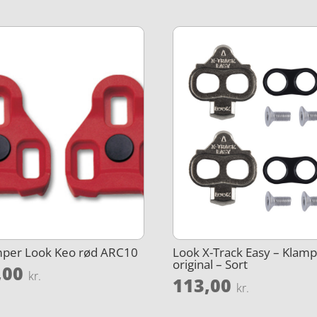
mper Look Keo rød ARC10
Look X-Track Easy – Klam
original – Sort
,00
kr.
113,00
kr.