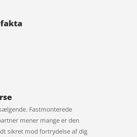
tfakta
erse
st sælgende. Fastmonterede
kelpartner mener mange er den
t sikret mod fortrydelse af dig