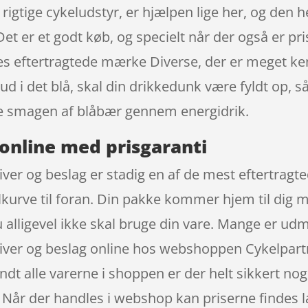
 rigtige cykeludstyr, er hjælpen lige her, og den 
et er et godt køb, og specielt når der også er pri
res eftertragtede mærke Diverse, der er meget ke
ud i det blå, skal din drikkedunk være fyldt op,
e smagen af blåbær gennem energidrik.
online med prisgaranti
tiver og beslag er stadig en af de mest eftertrag
urve til foran. Din pakke kommer hjem til dig m
u alligevel ikke skal bruge din vare. Mange er ud
tiver og beslag online hos webshoppen Cykelpartn
ndt alle varerne i shoppen er der helt sikkert nog
. Når der handles i webshop kan priserne findes l