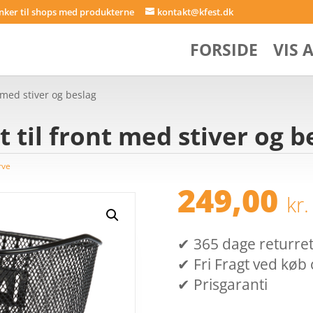
inker til shops med produkterne
kontakt@kfest.dk
FORSIDE
VIS 
t med stiver og beslag
 til front med stiver og b
rve
249,00
kr.
✔ 365 dage returret (
✔ Fri Fragt ved køb 
✔ Prisgaranti