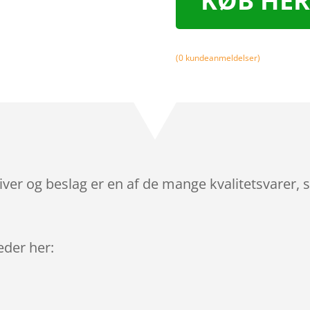
KØB HER
(
0
kundeanmeldelser)
tiver og beslag er en af de mange kvalitetsvarer,
leder her: