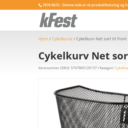
7876 8672 - Denne side er et produktkatalog og l
Hjem
/
Cykelkurve
/ Cykelkurv Net sort til fron
Cykelkurv Net sort
Varenummer (SKU):
5707865120137
Kategori:
Cykelku