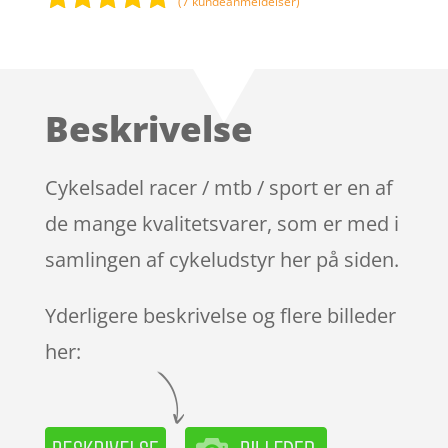
(
7
kundeanmeldelser)
Bedømt
som
4.9
ud af 5
baseret på
Beskrivelse
kundebedøm
melser
Cykelsadel racer / mtb / sport er en af
de mange kvalitetsvarer, som er med i
samlingen af cykeludstyr her på siden.
Yderligere beskrivelse og flere billeder
her: