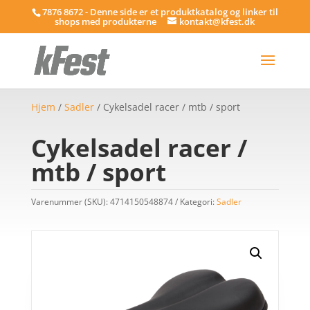
7876 8672 - Denne side er et produktkatalog og linker til
shops med produkterne
kontakt@kfest.dk
Hjem
/
Sadler
/ Cykelsadel racer / mtb / sport
Cykelsadel racer /
mtb / sport
Varenummer (SKU):
4714150548874
Kategori:
Sadler