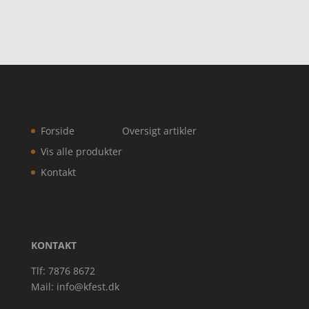
Forside
Oversigt artikler
Vis alle produkter
Kontakt
KONTAKT
Tlf: 7876 8672
Mail:
info@kfest.dk