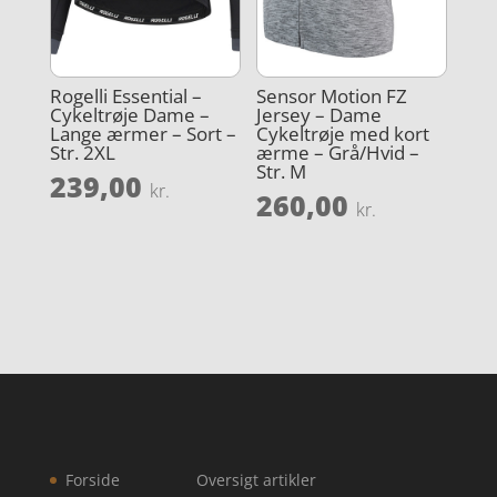
Rogelli Essential –
Sensor Motion FZ
Cykeltrøje Dame –
Jersey – Dame
Lange ærmer – Sort –
Cykeltrøje med kort
Str. 2XL
ærme – Grå/Hvid –
Str. M
239,00
kr.
260,00
kr.
Forside
Oversigt artikler