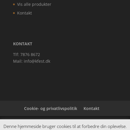
Vis alle produkter
Kontakt
KONTAKT
Tlf: 7876 8672
Mail:
info@kfest.dk
Cookie- og privatlivspolitik
Kontakt
Denne hjemmeside samler et bredt udvalg af
Denne hjemmeside bruger cookies til at forbedre din oplevelse.