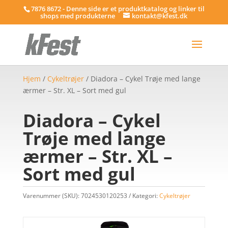
7876 8672 - Denne side er et produktkatalog og linker til
shops med produkterne
kontakt@kfest.dk
Hjem
/
Cykeltrøjer
/ Diadora – Cykel Trøje med lange
ærmer – Str. XL – Sort med gul
Diadora – Cykel
Trøje med lange
ærmer – Str. XL –
Sort med gul
Varenummer (SKU):
7024530120253
Kategori:
Cykeltrøjer