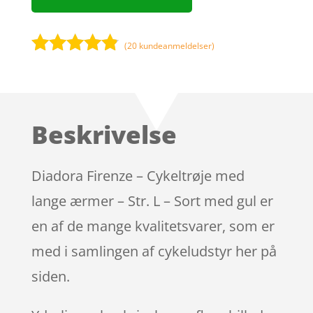
(
20
kundeanmeldelser)
Bedømt
som
4.7
ud af 5
baseret på
Beskrivelse
kundebedø
mmelser
Diadora Firenze – Cykeltrøje med
lange ærmer – Str. L – Sort med gul er
en af de mange kvalitetsvarer, som er
med i samlingen af cykeludstyr her på
siden.