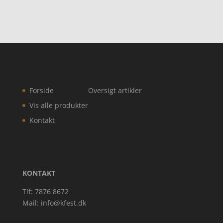
Forside
Oversigt artikler
Vis alle produkter
Kontakt
KONTAKT
Tlf: 7876 8672
Mail:
info@kfest.dk