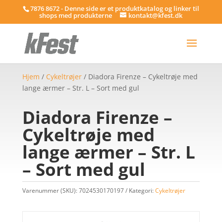
7876 8672 - Denne side er et produktkatalog og linker til
shops med produkterne
kontakt@kfest.dk
Hjem
/
Cykeltrøjer
/ Diadora Firenze – Cykeltrøje med
lange ærmer – Str. L – Sort med gul
Diadora Firenze –
Cykeltrøje med
lange ærmer – Str. L
– Sort med gul
Varenummer (SKU):
7024530170197
Kategori:
Cykeltrøjer