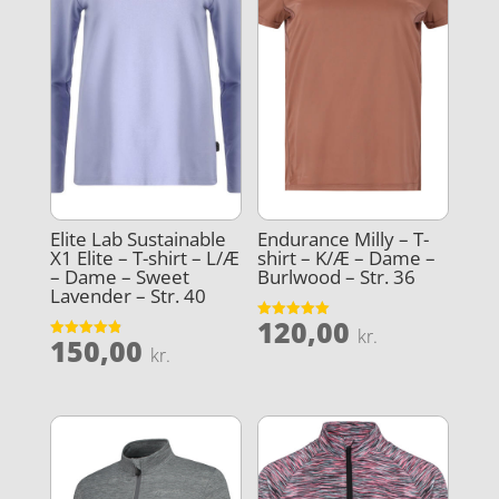
Elite Lab Sustainable
Endurance Milly – T-
X1 Elite – T-shirt – L/Æ
shirt – K/Æ – Dame –
– Dame – Sweet
Burlwood – Str. 36
Lavender – Str. 40
120,00
Vurderet
kr.
150,00
5
Vurderet
kr.
ud af 5
4.9
ud af 5