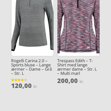
Rogelli Carina 2.0 –
Trespass Edith – T-
Sports bluse – Lange
Shirt med lange
ærmer – Dame – Grå
ærmer dame – Str. L
– Str. L
– Multi marl
200,00
kr.
120,00
Vurderet
kr.
3.9
ud af 5