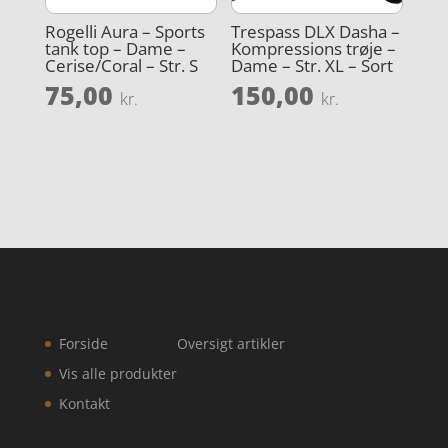
Rogelli Aura – Sports
Trespass DLX Dasha –
tank top – Dame –
Kompressions trøje –
Cerise/Coral – Str. S
Dame – Str. XL – Sort
75,00
150,00
kr.
kr.
Forside
Oversigt artikler
Vis alle produkter
Kontakt