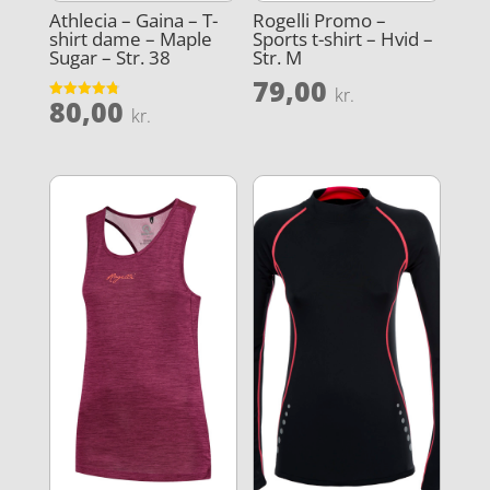
Athlecia – Gaina – T-
Rogelli Promo –
shirt dame – Maple
Sports t-shirt – Hvid –
Sugar – Str. 38
Str. M
79,00
kr.
80,00
Vurderet
kr.
4.8
ud af 5