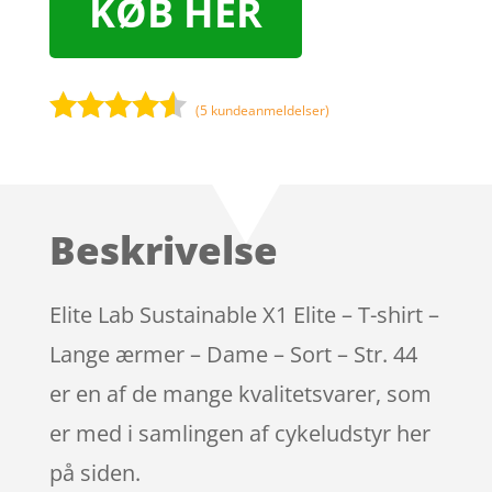
KØB HER
(
5
kundeanmeldelser)
Bedømt
som
4.4
ud af 5
baseret
Beskrivelse
på
kundebedø
mmelser
Elite Lab Sustainable X1 Elite – T-shirt –
Lange ærmer – Dame – Sort – Str. 44
er en af de mange kvalitetsvarer, som
er med i samlingen af cykeludstyr her
på siden.