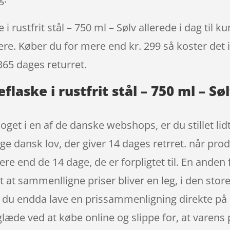
i rustfrit stål – 750 ml – Sølv allerede i dag til 
igere. Køber du for mere end kr. 299 så koster det i
365 dages returret.
flaske i rustfrit stål – 750 ml – S
get i en af de danske webshops, er du stillet lidt
ge dansk lov, der giver 14 dages retrret. når prod
 end de 14 dage, de er forpligtet til. En anden f
et at sammenlligne priser bliver en leg, i den sto
n du endda lave en prissammenligning direkte på 
æde ved at købe online og slippe for, at varens pris