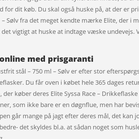
lad for dit køb. Du skal også huske på, at der er pr
ml – Sølv fra det meget kendte mærke Elite, der i 
er det vigtigt at huske at indtage væske undevejs
online med prisgaranti
tfrit stål – 750 ml – Sølv er efter stor efterspørgs
flasker. Du får oven i købet hele 365 dages retur
der køber deres Elite Syssa Race – Drikkeflaske i 
er, som ikke bare er en døgnflue, men har bevi
oppen går mange på jagt efter deres mål, det kan
 bedre- det skyldes bl.a. at sådan noget som hus
g.