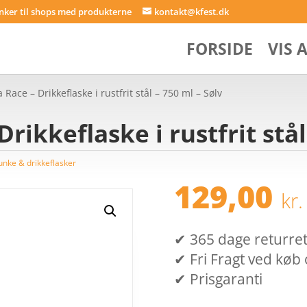
inker til shops med produkterne
kontakt@kfest.dk
FORSIDE
VIS 
a Race – Drikkeflaske i rustfrit stål – 750 ml – Sølv
Drikkeflaske i rustfrit stål
unke & drikkeflasker
129,00
kr.
✔ 365 dage returret (
✔ Fri Fragt ved køb 
✔ Prisgaranti