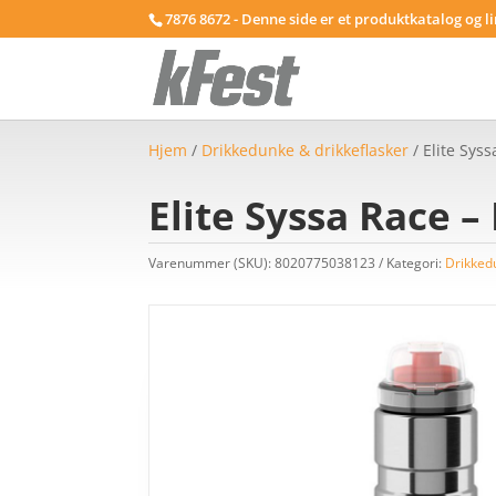
7876 8672 - Denne side er et produktkatalog og l
Hjem
/
Drikkedunke & drikkeflasker
/ Elite Syss
Elite Syssa Race – 
Varenummer (SKU):
8020775038123
Kategori:
Drikked