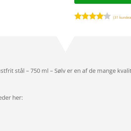
(
31
kundea
Bedømt
som
4
ud af 5
baseret
på
kundebed
ømmels
ustfrit stål – 750 ml – Sølv er en af de mange kva
er
leder her: