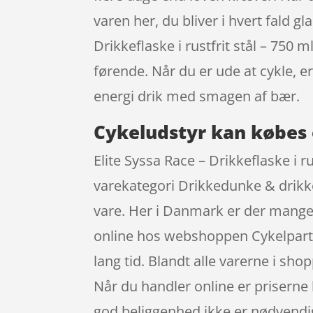
varen her, du bliver i hvert fald g
Drikkeflaske i rustfrit stål – 750 
førende. Når du er ude at cykle, 
energi drik med smagen af bær.
Cykeludstyr kan købes 
Elite Syssa Race – Drikkeflaske i rus
varekategori Drikkedunke & drikke
vare. Her i Danmark er der mange, 
online hos webshoppen Cykelpartn
lang tid. Blandt alle varerne i sh
Når du handler online er priserne
god beliggenhed ikke er nødvendi