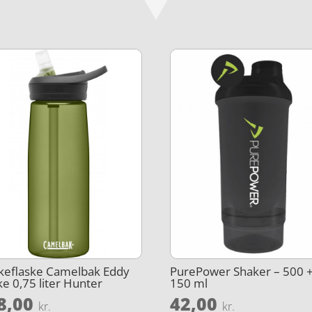
keflaske Camelbak Eddy
PurePower Shaker – 500 
ke 0,75 liter Hunter
150 ml
8,00
42,00
kr.
kr.