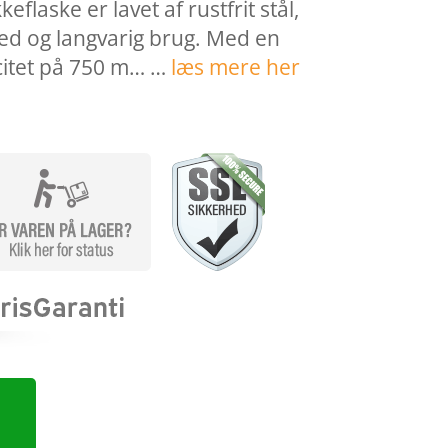
eflaske er lavet af rustfrit stål,
ed og langvarig brug. Med en
itet på 750 m… …
læs mere her