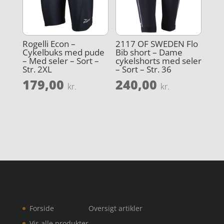
Rogelli Econ –
2117 OF SWEDEN Flo
Cykelbuks med pude
Bib short – Dame
– Med seler – Sort –
cykelshorts med seler
Str. 2XL
– Sort – Str. 36
179,00
240,00
kr.
kr.
Forside
Oversigt artikler
Vis alle produkter