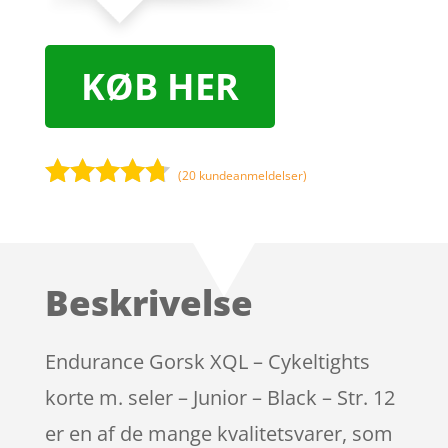
KØB HER
(
20
kundeanmeldelser)
Bedømt
som
4.6
ud af 5
baseret
Beskrivelse
på
kundebedø
mmelser
Endurance Gorsk XQL – Cykeltights
korte m. seler – Junior – Black – Str. 12
er en af de mange kvalitetsvarer, som