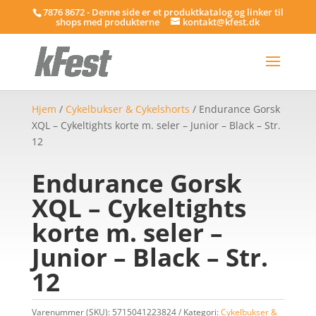
7876 8672 - Denne side er et produktkatalog og linker til
shops med produkterne
kontakt@kfest.dk
Hjem
/
Cykelbukser & Cykelshorts
/ Endurance Gorsk
XQL – Cykeltights korte m. seler – Junior – Black – Str.
12
Endurance Gorsk
XQL – Cykeltights
korte m. seler –
Junior – Black – Str.
12
Varenummer (SKU):
5715041223824
Kategori:
Cykelbukser &