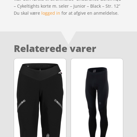
– Cykeltights korte m. seler – Junior – Black – Str. 12”
Du skal være
logged in
for at afgive en anmeldelse.
Relaterede varer