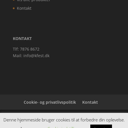
Kontakt
KONTAKT
Tlf: 7876 8672
Mail:
info@kfest.dk
Cookie- og privatlivspolitik
Kontakt
Denne hjemmeside samler et bredt udvalg af
Denne hjemmeside bruger cookies til at forbedre din oplevelse.
spændende varer. Siden er et affiiliatesite, og nogle