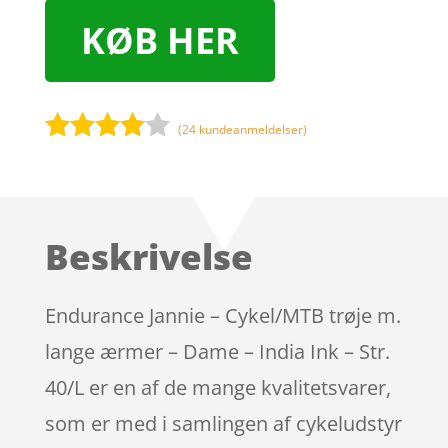
KØB HER
(
24
kundeanmeldelser)
Bedømt
som
3.9
ud af 5
baseret
Beskrivelse
på
kundebed
ømmels
Endurance Jannie – Cykel/MTB trøje m.
er
lange ærmer – Dame – India Ink – Str.
40/L er en af de mange kvalitetsvarer,
som er med i samlingen af cykeludstyr