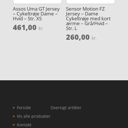
Assos Uma GT Jersey
Sensor Motion FZ
– Cykeltrøje Dame –
Jersey – Dame
Hvid – Str. XS
Cykeltrøje med kort
ærme – Grå/Hvid –
461,00
Str. L
kr.
260,00
kr.
Forside
Oversigt artikler
Vis alle produkter
Kontakt