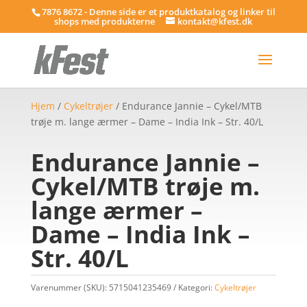
7876 8672 - Denne side er et produktkatalog og linker til
shops med produkterne
kontakt@kfest.dk
Hjem
/
Cykeltrøjer
/ Endurance Jannie – Cykel/MTB
trøje m. lange ærmer – Dame – India Ink – Str. 40/L
Endurance Jannie –
Cykel/MTB trøje m.
lange ærmer –
Dame – India Ink –
Str. 40/L
Varenummer (SKU):
5715041235469
Kategori:
Cykeltrøjer