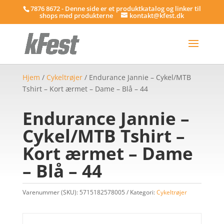
7876 8672 - Denne side er et produktkatalog og linker til
shops med produkterne
kontakt@kfest.dk
Hjem
/
Cykeltrøjer
/ Endurance Jannie – Cykel/MTB
Tshirt – Kort ærmet – Dame – Blå – 44
Endurance Jannie –
Cykel/MTB Tshirt –
Kort ærmet – Dame
– Blå – 44
Varenummer (SKU):
5715182578005
Kategori:
Cykeltrøjer