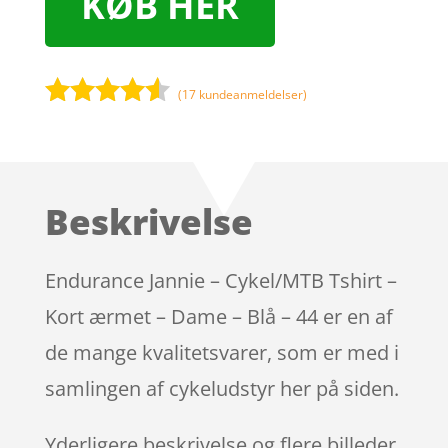
KØB HER
(
17
kundeanmeldelser)
Bedømt
som
4.4
ud af 5
baseret
Beskrivelse
på
kundebedø
mmelser
Endurance Jannie – Cykel/MTB Tshirt –
Kort ærmet – Dame – Blå – 44 er en af
de mange kvalitetsvarer, som er med i
samlingen af cykeludstyr her på siden.
Yderligere beskrivelse og flere billeder