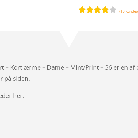
(
10
kundea
Bedømt
som
3.9
ud af 5
baseret
på
kundebed
ømmels
rt – Kort ærme – Dame – Mint/Print – 36 er en af
er
r på siden.
leder her: