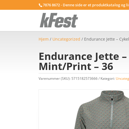
7876 8672 - Denne side er et produktkatalog og l
Hjem
/
Uncategorized
/ Endurance Jette – Cyke
Endurance Jette –
Mint/Print – 36
Varenummer (SKU):
5715182573666
Kategori:
Uncateg