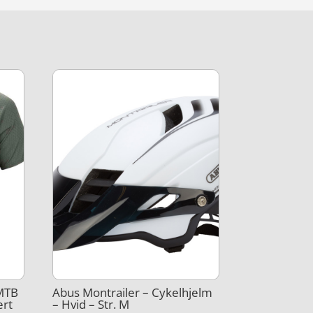
/MTB
Abus Montrailer – Cykelhjelm
ert
– Hvid – Str. M