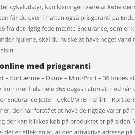
jagter cykeludstyr, kan løsningen være at købe denne
pen får du oven i hatten også prisgaranti på Endu
6 fra det rigtig fede mærke Endurance, som er k
under hjulene, skal du huske at have noget vand
elsin.
online med prisgaranti
t – Kort ærme – Dame – Mint/Print – 36 findes sta
r kommer hele hele 365 dages returret med når du
r Endurance Jette – Cykel/MTB T shirt – Kort ær
, der har forstået at have de rigtige varer på hy
og der kan klikkes køb på produktet er på siden. 
 det er effekten af, at den attraktive adresse på