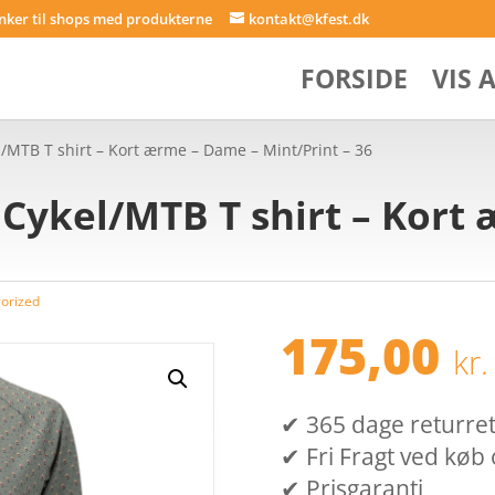
inker til shops med produkterne
kontakt@kfest.dk
FORSIDE
VIS 
l/MTB T shirt – Kort ærme – Dame – Mint/Print – 36
 Cykel/MTB T shirt – Kort
orized
175,00
kr.
✔ 365 dage returret (
✔ Fri Fragt ved køb 
✔ Prisgaranti