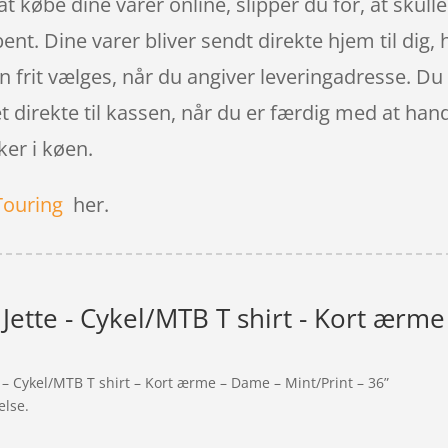
t købe dine varer online, slipper du for, at skulle
nt. Dine varer bliver sendt direkte hjem til dig, 
kan frit vælges, når du angiver leveringadresse. D
 direkte til kassen, når du er færdig med at handl
er i køen.
Touring
her.
ette - Cykel/MTB T shirt - Kort ærme 
 – Cykel/MTB T shirt – Kort ærme – Dame – Mint/Print – 36”
else.