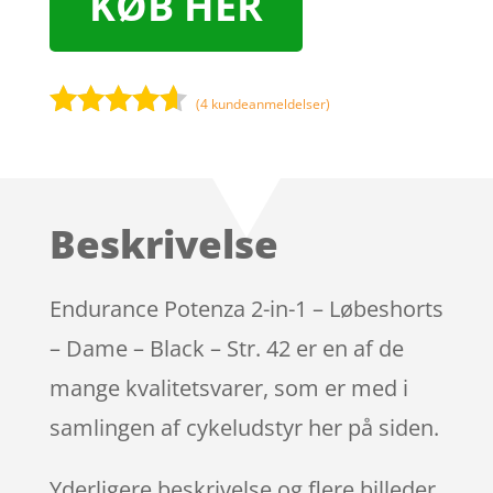
KØB HER
(
4
kundeanmeldelser)
Bedømt
som
4.5
ud af 5
baseret
Beskrivelse
på
kundebedø
mmelser
Endurance Potenza 2-in-1 – Løbeshorts
– Dame – Black – Str. 42 er en af de
mange kvalitetsvarer, som er med i
samlingen af cykeludstyr her på siden.
Yderligere beskrivelse og flere billeder