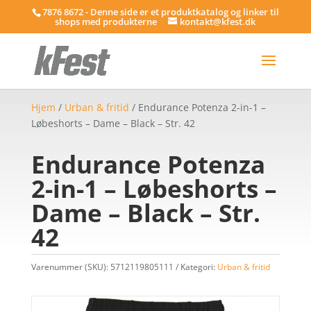
7876 8672 - Denne side er et produktkatalog og linker til
shops med produkterne
kontakt@kfest.dk
Hjem
/
Urban & fritid
/ Endurance Potenza 2-in-1 –
Løbeshorts – Dame – Black – Str. 42
Endurance Potenza
2-in-1 – Løbeshorts –
Dame – Black – Str.
42
Varenummer (SKU):
5712119805111
Kategori:
Urban & fritid