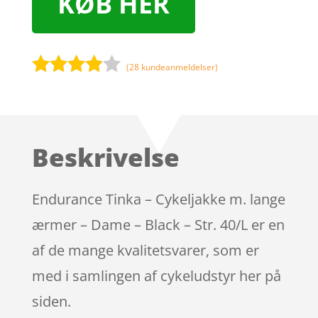
KØB HER
(
28
kundeanmeldelser)
Bedømt
som
3.8
ud af 5
baseret
Beskrivelse
på
kundebed
ømmels
Endurance Tinka – Cykeljakke m. lange
er
ærmer – Dame – Black – Str. 40/L er en
af de mange kvalitetsvarer, som er
med i samlingen af cykeludstyr her på
siden.