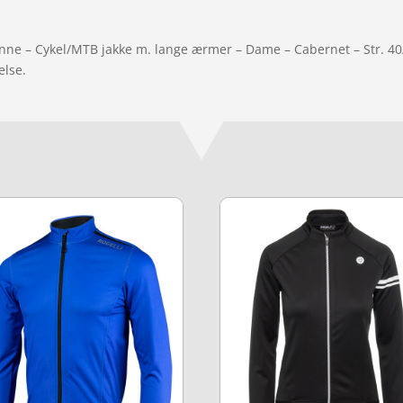
nne – Cykel/MTB jakke m. lange ærmer – Dame – Cabernet – Str. 40
else.