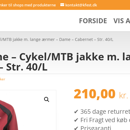
inker til shops med produkterne
kontakt@kfest.dk
FORSIDE
VIS 
l/MTB jakke m. lange ærmer – Dame – Cabernet – Str. 40/L
e – Cykel/MTB jakke m. l
 Str. 40/L
kker
210,00
kr.
✔ 365 dage returret (
✔ Fri Fragt ved køb 
✔ Prisgaranti