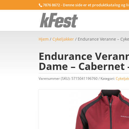
7876 8672 - Denne side er et produktkatalog og l
Hjem
/
Cykeljakker
/ Endurance Veranne – Cyke
Endurance Verann
Dame – Cabernet –
Varenummer (SKU):
5715041196760
Kategori:
Cykelja