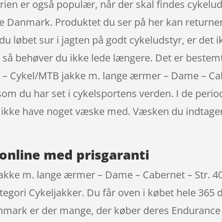
ien er også populær, når der skal findes cykelud
ele Danmark. Produktet du ser på her kan returner
du løbet sur i jagten på godt cykeludstyr, er det i
 så behøver du ikke lede længere. Det er bestemt
 – Cykel/MTB jakke m. lange ærmer – Dame – Cabe
m du har set i cykelsportens verden. I de period
og ikke have noget væske med. Væsken du indtage
online med prisgaranti
ke m. lange ærmer – Dame – Cabernet – Str. 40/L 
egori Cykeljakker. Du får oven i købet hele 365 d
 Danmark er der mange, der køber deres Enduranc