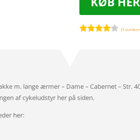
KØB HER
(
5
kundean
Bedømt
som
4
ud af 5
baseret
på
kundebed
ømmels
kke m. lange ærmer – Dame – Cabernet – Str. 40
er
ngen af cykeludstyr her på siden.
leder her: