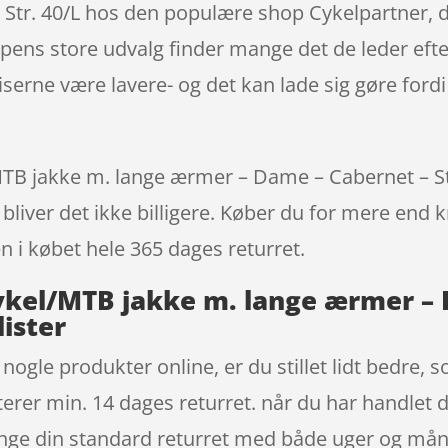
Str. 40/L hos den populære shop Cykelpartner, d
ens store udvalg finder mange det de leder efte
erne være lavere- og det kan lade sig gøre fordi
 jakke m. lange ærmer – Dame – Cabernet – Str. 
bliver det ikke billigere. Køber du for mere end k
en i købet hele 365 dages returret.
kel/MTB jakke m. lange ærmer – D
lister
t nogle produkter online, er du stillet lidt bedre,
terer min. 14 dages returret. når du har handlet 
ænge din standard returret med både uger og må