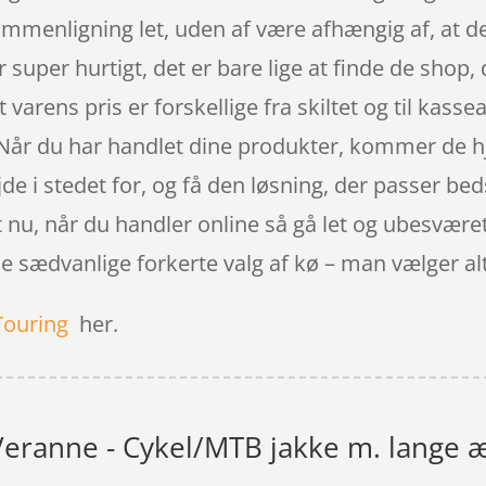
sammenligning let, uden af være afhængig af, at d
super hurtigt, det er bare lige at finde de shop,
t varens pris er forskellige fra skiltet og til kasse
s. Når du har handlet dine produkter, kommer de hj
de i stedet for, og få den løsning, der passer be
lut nu, når du handler online så gå let og ubesværet
de sædvanlige forkerte valg af kø – man vælger a
Touring
her.
eranne - Cykel/MTB jakke m. lange æ