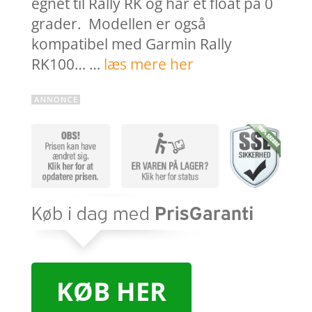
egnet til Rally RK og har et float på 0
grader. Modellen er også
kompatibel med Garmin Rally
RK100… …
læs mere her
KØB HER