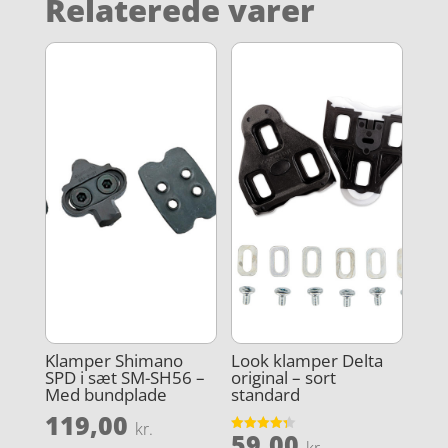
Relaterede varer
Klamper Shimano
Look klamper Delta
SPD i sæt SM-SH56 –
original – sort
Med bundplade
standard
119,00
kr.
59,00
Vurderet