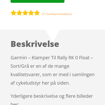
(
31
kundeanmeldelser)
Bedømt
som
4.8
ud af 5
baseret på
Beskrivelse
kundebedø
mmelser
Garmin – Klamper Til Rally RK 0 Float –
Sort/Grå er en af de mange
kvalitetsvarer, som er med i samlingen
af cykeludstyr her på siden.
Yderligere beskrivelse og flere billeder
her: