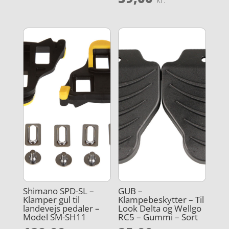
kr.
4.3
ud af 5
Shimano SPD-SL –
GUB –
Klamper gul til
Klampebeskytter – Til
landevejs pedaler –
Look Delta og Wellgo
Model SM-SH11
RC5 – Gummi – Sort