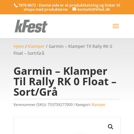
7876 8672 - Denne side er et produktkatalog og linker til
shops med produkterne
kontakt@kfest.dk
Hjem
/
Klamper
/ Garmin – Klamper Til Rally RK 0
Float – Sort/Grå
Garmin – Klamper
Til Rally RK 0 Float –
Sort/Grå
Varenummer (SKU):
753759277000
Kategori:
Klamper