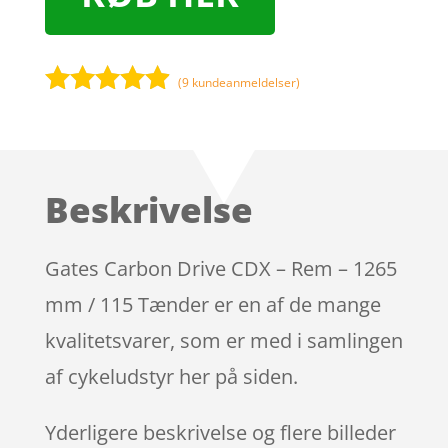
(
9
kundeanmeldelser)
Bedømt
som
4.8
ud af 5
baseret på
Beskrivelse
kundebedø
mmelser
Gates Carbon Drive CDX – Rem – 1265
mm / 115 Tænder er en af de mange
kvalitetsvarer, som er med i samlingen
af cykeludstyr her på siden.
Yderligere beskrivelse og flere billeder