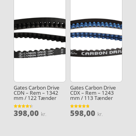
Gates Carbon Drive
Gates Carbon Drive
CDN – Rem – 1342
CDX – Rem – 1243
mm / 122 Tænder
mm / 113 Tænder
398,00
598,00
Vurderet
Vurderet
kr.
kr.
4.4
4.8
ud af 5
ud af 5