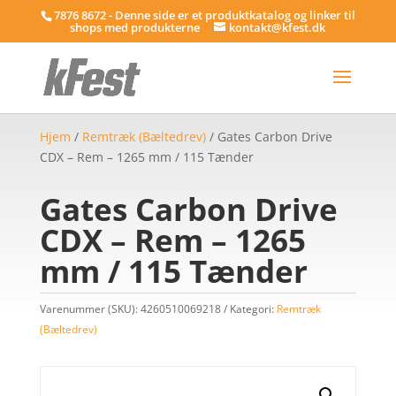
7876 8672 - Denne side er et produktkatalog og linker til
shops med produkterne
kontakt@kfest.dk
Hjem
/
Remtræk (Bæltedrev)
/ Gates Carbon Drive
CDX – Rem – 1265 mm / 115 Tænder
Gates Carbon Drive
CDX – Rem – 1265
mm / 115 Tænder
Varenummer (SKU):
4260510069218
Kategori:
Remtræk
(Bæltedrev)