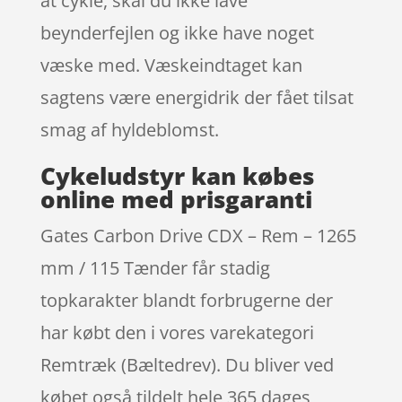
at cykle, skal du ikke lave
beynderfejlen og ikke have noget
væske med. Væskeindtaget kan
sagtens være energidrik der fået tilsat
smag af hyldeblomst.
Cykeludstyr kan købes
online med prisgaranti
Gates Carbon Drive CDX – Rem – 1265
mm / 115 Tænder får stadig
topkarakter blandt forbrugerne der
har købt den i vores varekategori
Remtræk (Bæltedrev). Du bliver ved
købet også tildelt hele 365 dages