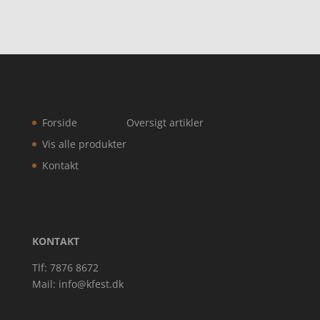
Forside
Oversigt artikler
Vis alle produkter
Kontakt
KONTAKT
Tlf: 7876 8672
Mail:
info@kfest.dk