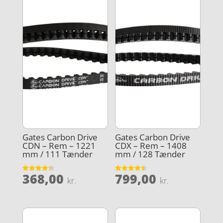
Gates Carbon Drive
Gates Carbon Drive
CDN – Rem – 1221
CDX – Rem – 1408
mm / 111 Tænder
mm / 128 Tænder
368,00
799,00
Vurderet
Vurderet
kr.
kr.
4.3
4.5
ud af 5
ud af 5