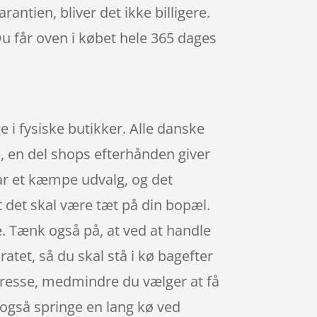
antien, bliver det ikke billigere.
Du får oven i købet hele 365 dages
 i fysiske butikker. Alle danske
p, en del shops efterhånden giver
har et kæmpe udvalg, og det
t det skal være tæt på din bopæl.
e. Tænk også på, at ved at handle
aratet, så du skal stå i kø bagefter
n adresse, medmindre du vælger at få
n også springe en lang kø ved