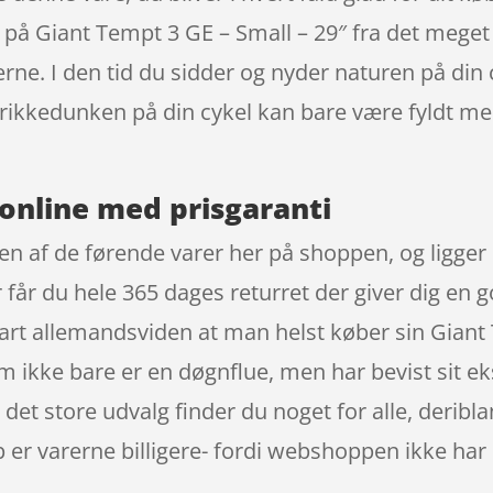
ti på Giant Tempt 3 GE – Small – 29″ fra det mege
rne. I den tid du sidder og nyder naturen på din 
Drikkedunken på din cykel kan bare være fyldt me
online med prisgaranti
en af de førende varer her på shoppen, og ligger 
 får du hele 365 dages returret der giver dig en g
nart allemandsviden at man helst køber sin Giant
 ikke bare er en døgnflue, men har bevist sit ek
det store udvalg finder du noget for alle, deribl
er varerne billigere- fordi webshoppen ikke har ud