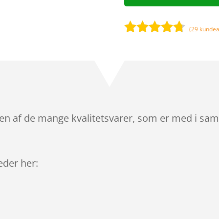
(
29
kundea
Bedømt
som
4.6
ud af 5
baseret
på
kundebedø
mmelser
 en af de mange kvalitetsvarer, som er med i sam
leder her: