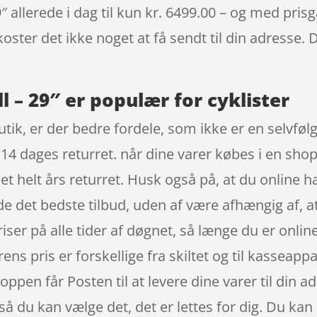
allerede i dag til kun kr. 6499.00 – og med prisgar
oster det ikke noget at få sendt til din adresse. 
l – 29″ er populær for cyklister
ik, er der bedre fordele, som ikke er en selvfølge
14 dages returret. når dine varer købes i en sho
t helt års returret. Husk også på, at du online 
nde det bedste tilbud, uden af være afhængig af, a
er på alle tider af døgnet, så længe du er onlin
arens pris er forskellige fra skiltet og til kasseapp
shoppen får Posten til at levere dine varer til di
så du kan vælge det, det er lettes for dig. Du ka