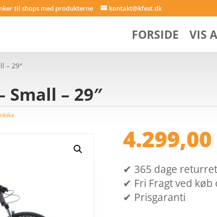
inker til shops med produkterne
kontakt@kfest.dk
FORSIDE
VIS 
l – 29″
– Small – 29″
nbike
4.299,0
✔ 365 dage returret (
✔ Fri Fragt ved køb 
✔ Prisgaranti