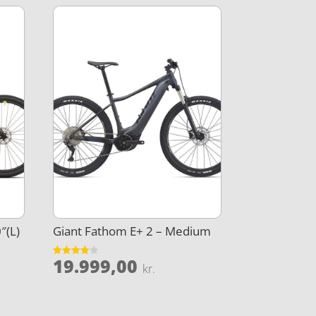
″(L)
Giant Fathom E+ 2 – Medium
19.999,00
Vurderet
kr.
3.9
ud af 5