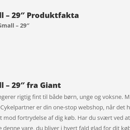
l – 29″ Produktfakta
Small – 29″
9
l – 29″ fra Giant
ngerer rigtig fint til både børn, unge og voksne.
. Cykelpartner er din one-stop webshop, når det 
 mod fortrydelse af dig køb. Har du svært ved at 
enne vare, du bliver i hvert fald glad for dit køb.