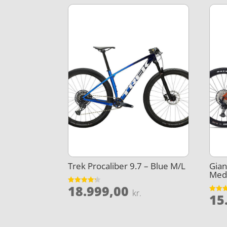
Trek Procaliber 9.7 – Blue M/L
Gian
Med
18.999,00
Vurderet
kr.
15
4.2
Vurder
ud af 5
3.9
ud af 