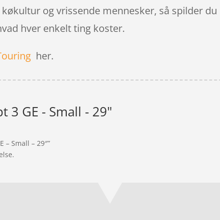
 køkultur og vrissende mennesker, så spilder du i
vad hver enkelt ting koster.
Touring
her.
 3 GE - Small - 29"
E – Small – 29″”
else.