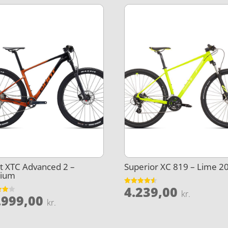
t XTC Advanced 2 –
Superior XC 819 – Lime 20
ium
4.239,00
Vurderet
kr.
.999,00
4.5
et
kr.
ud af 5
5