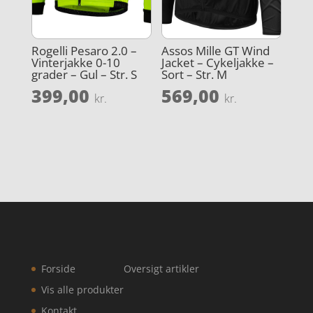
Rogelli Pesaro 2.0 –
Assos Mille GT Wind
Vinterjakke 0-10
Jacket – Cykeljakke –
grader – Gul – Str. S
Sort – Str. M
399,00
569,00
kr.
kr.
Forside
Oversigt artikler
Vis alle produkter
Kontakt