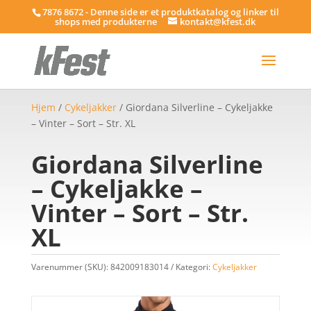
7876 8672 - Denne side er et produktkatalog og linker til
shops med produkterne
kontakt@kfest.dk
Hjem
/
Cykeljakker
/ Giordana Silverline – Cykeljakke
– Vinter – Sort – Str. XL
Giordana Silverline
– Cykeljakke –
Vinter – Sort – Str.
XL
Varenummer (SKU):
842009183014
Kategori:
Cykeljakker