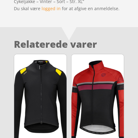
Cykeljakke – Vinter – Sort – Str. XL”
Du skal være
logged in
for at afgive en anmeldelse.
Relaterede varer