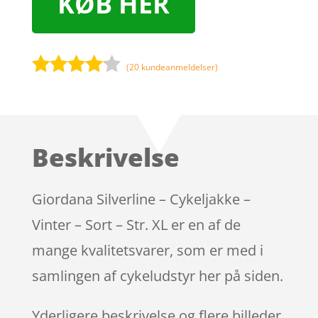
KØB HER
(
20
kundeanmeldelser)
Bedømt
som
4
ud af 5
baseret
Beskrivelse
på
kundebed
ømmels
Giordana Silverline – Cykeljakke –
er
Vinter – Sort – Str. XL er en af de
mange kvalitetsvarer, som er med i
samlingen af cykeludstyr her på siden.
Yderligere beskrivelse og flere billeder