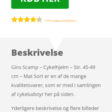
(
19
kundeanmeldelser)
Bedømt
som
4.2
ud af 5
baseret
Beskrivelse
på
kundebedø
mmelser
Giro Scamp – Cykelhjelm – Str. 45-49
cm – Mat Sort er en af de mange
kvalitetsvarer, som er med i samlingen
af cykeludstyr her på siden.
Yderligere beskrivelse og flere billeder