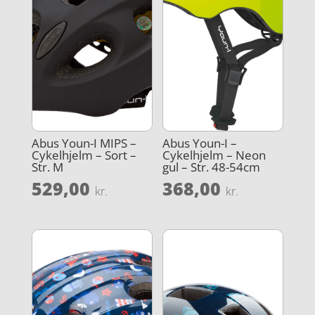
Abus Youn-I MIPS –
Abus Youn-I –
Cykelhjelm – Sort –
Cykelhjelm – Neon
Str. M
gul – Str. 48-54cm
529,00
368,00
kr.
kr.