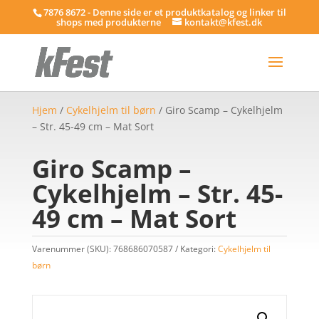
7876 8672 - Denne side er et produktkatalog og linker til
shops med produkterne
kontakt@kfest.dk
Hjem
/
Cykelhjelm til børn
/ Giro Scamp – Cykelhjelm
– Str. 45-49 cm – Mat Sort
Giro Scamp –
Cykelhjelm – Str. 45-
49 cm – Mat Sort
Varenummer (SKU):
768686070587
Kategori:
Cykelhjelm til
børn