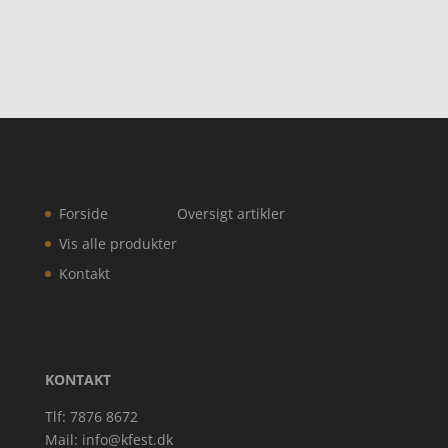
Forside
Oversigt artikler
Vis alle produkter
Kontakt
KONTAKT
Tlf: 7876 8672
Mail:
info@kfest.dk