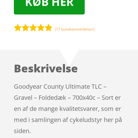
KØB HER
(
17
kundeanmeldelser)
Bedømt
som
5
ud
af 5
baseret på
Beskrivelse
kundebedøm
melser
Goodyear County Ultimate TLC –
Gravel – Foldedæk – 700x40c – Sort er
en af de mange kvalitetsvarer, som er
med i samlingen af cykeludstyr her på
siden.