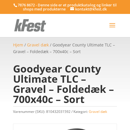
7876 8672 - Denne side er et produktkatalog og linker til
shops med produkterne
kontakt@kfest.dk
Hjem
/
Gravel dæk
/ Goodyear County Ultimate TLC –
Gravel – Foldedæk – 700x40c – Sort
Goodyear County
Ultimate TLC –
Gravel – Foldedæk –
700x40c – Sort
Varenummer (SKU):
810432031592
Kategori:
Gravel dæk