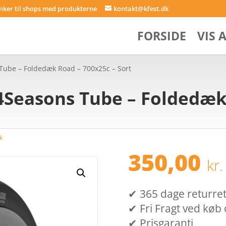
inker til shops med produkterne
kontakt@kfest.dk
FORSIDE
VIS 
Tube – Foldedæk Road – 700x25c – Sort
4Seasons Tube – Foldedæk
k
350,00
kr.
✔ 365 dage returret (
✔ Fri Fragt ved køb 
✔ Prisgaranti