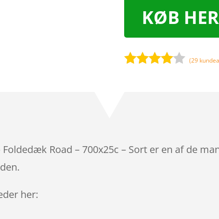
KØB HER
(
29
kundea
Bedømt
som
3.9
ud af 5
baseret
på
kundebed
ømmels
Foldedæk Road – 700x25c – Sort er en af de mang
er
iden.
leder her: