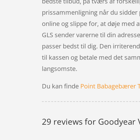
bedste tilbud, på tværs af forskel
prissammenligning når du sidder p
online og slippe for, at døje med a
GLS sender varerne til din adress
passer bedst til dig. Den irritere
til kassen og betale med det samme
langsomste.
Du kan finde
Point Babagebærer 
29 reviews for
Goodyear V