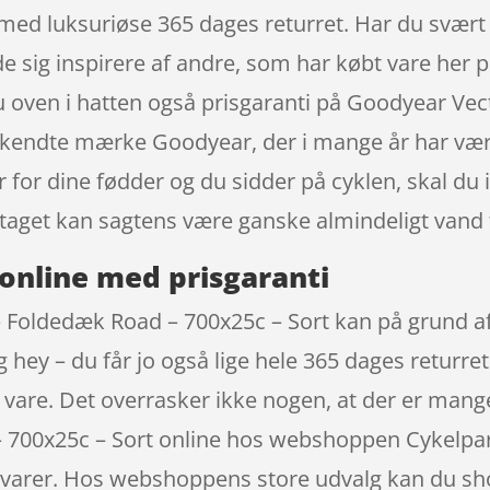
 med luksuriøse 365 dages returret. Har du svært v
ade sig inspirere af andre, som har købt vare her 
du oven i hatten også prisgaranti på Goodyear V
rkendte mærke Goodyear, der i mange år har være
 for dine fødder og du sidder på cyklen, skal du 
aget kan sagtens være ganske almindeligt vand 
online med prisgaranti
Foldedæk Road – 700x25c – Sort kan på grund af 
 hey – du får jo også lige hele 365 dages returret
in vare. Det overrasker ikke nogen, at der er ma
700x25c – Sort online hos webshoppen Cykelpart
 varer. Hos webshoppens store udvalg kan du shop