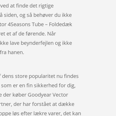
ed at finde det rigtige
på siden, og så behøver du ikke
ector 4Seasons Tube – Foldedæk
t et af de førende. Når
ikke lave beynderfejlen og ikke
fra hanen.
dens store popularitet nu findes
 som er en fin sikkerhed for dig,
nge der køber Goodyear Vector
ner, der har forstået at dække
pe løs efter lækre varer, det kan