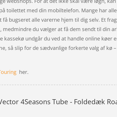
lige webshops. For at det ikke skal være løgn, ka
å toilettet med din mobiltelefon. Mange har all
t få bugseret alle varerne hjem til dig selv. Et fr
e, medmindre du vælger at få dem sendt til din ar
nde kassekø undgår du ved at handle online køer er
, så slip for de sædvanlige forkerte valg af kø 
Touring
her.
ector 4Seasons Tube - Foldedæk Road