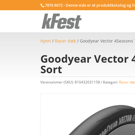
7876 8672 - Denne side er et produktkatalog og l
Hjem
/
Racer dæk
/ Goodyear Vector 4Seasons 
Goodyear Vector 
Sort
Varenummer (SKU):
810432031158
Kategori:
Racer dæ