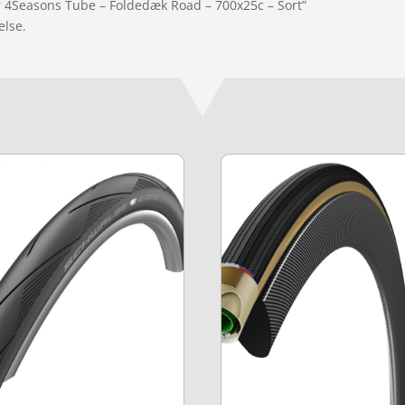
r 4Seasons Tube – Foldedæk Road – 700x25c – Sort”
else.