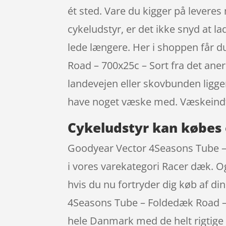
ét sted. Vare du kigger på leveres
cykeludstyr, er det ikke snyd at l
lede længere. Her i shoppen får 
Road – 700x25c – Sort fra det ane
landevejen eller skovbunden ligger
have noget væske med. Væskeindt
Cykeludstyr kan købes 
Goodyear Vector 4Seasons Tube – 
i vores varekategori Racer dæk. Og
hvis du nu fortryder dig køb af d
4Seasons Tube – Foldedæk Road – 
hele Danmark med de helt rigtige