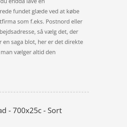
n du endda lave en
erede fundet glæde ved at købe
agtfirma som f.eks. Postnord eller
bejdsadresse, så vælg det, der
 en saga blot, her er det direkte
– man vælger altid den
 - 700x25c - Sort