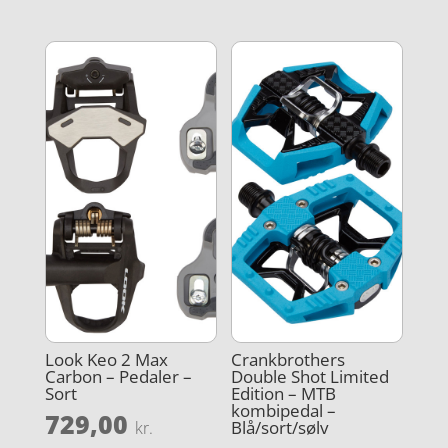
Look Keo 2 Max
Crankbrothers
Carbon – Pedaler –
Double Shot Limited
Sort
Edition – MTB
kombipedal –
729,00
Blå/sort/sølv
kr.