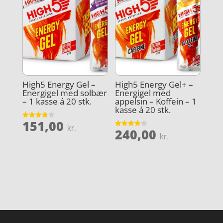
High5 Energy Gel –
High5 Energy Gel+ –
Energigel med solbær
Energigel med
– 1 kasse á 20 stk.
appelsin – Koffein – 1
kasse á 20 stk.
151,00
Vurderet
kr.
240,00
3.8
Vurderet
kr.
ud af 5
3.9
ud af 5