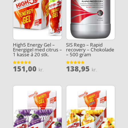
High5 Energy Gel –
SIS Rego – Rapid
Energigel med citrus –
recovery – Chokolade
1 kasse á 20 stk.
– 500 gram
151,00
138,95
Vurderet
Vurderet
kr.
kr.
4.7
4.9
ud af 5
ud af 5