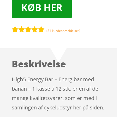
KØB HER
(
31
kundeanmeldelser)
Bedømt
som
4.9
ud af 5
baseret på
Beskrivelse
kundebedøm
melser
High5 Energy Bar – Energibar med
banan – 1 kasse á 12 stk. er en af de
mange kvalitetsvarer, som er med i
samlingen af cykeludstyr her på siden.