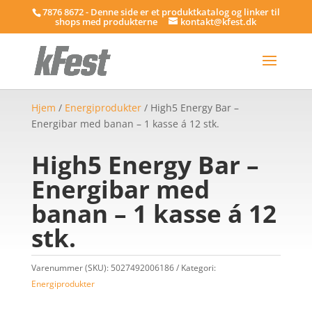
7876 8672 - Denne side er et produktkatalog og linker til
shops med produkterne
kontakt@kfest.dk
Hjem
/
Energiprodukter
/ High5 Energy Bar –
Energibar med banan – 1 kasse á 12 stk.
High5 Energy Bar –
Energibar med
banan – 1 kasse á 12
stk.
Varenummer (SKU):
5027492006186
Kategori:
Energiprodukter