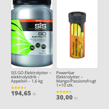
SIS GO Elektrolytter –
Powerbar
elektrolytdrik –
Elektrolytter –
Appelsin – 1,6 kg
Mango/Passionsfrugt
1×10 stk.
194,65
Vurderet
kr.
30,00
4
Vurderet
kr.
ud af 5
4.2
ud af 5