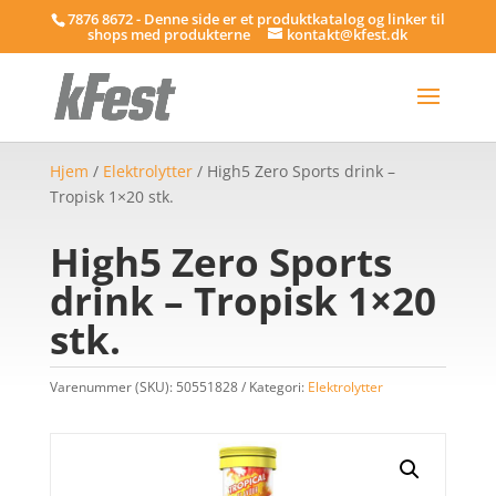
7876 8672 - Denne side er et produktkatalog og linker til
shops med produkterne
kontakt@kfest.dk
Hjem
/
Elektrolytter
/ High5 Zero Sports drink –
Tropisk 1×20 stk.
High5 Zero Sports
drink – Tropisk 1×20
stk.
Varenummer (SKU):
50551828
Kategori:
Elektrolytter