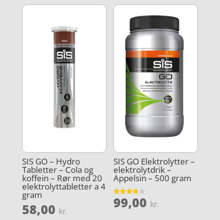
SIS GO – Hydro
SIS GO Elektrolytter –
Tabletter – Cola og
elektrolytdrik –
koffein – Rør med 20
Appelsin – 500 gram
elektrolyttabletter a 4
gram
99,00
Vurderet
kr.
58,00
3.8
kr.
ud af 5