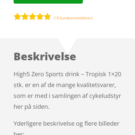
(
10
kundeanmeldelser)
Bedømt
som
4.6
ud af 5
baseret
Beskrivelse
på
kundebedø
mmelser
High5 Zero Sports drink – Tropisk 1×20
stk. er en af de mange kvalitetsvarer,
som er med i samlingen af cykeludstyr
her på siden.
Yderligere beskrivelse og flere billeder
her: