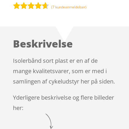
(
7
kundeanmeldelser)
Bedømt
som
4.5
ud af 5
baseret
Beskrivelse
på
kundebedø
mmelser
Isolerbånd sort plast er en af de
mange kvalitetsvarer, som er med i
samlingen af cykeludstyr her på siden.
Yderligere beskrivelse og flere billeder
her: