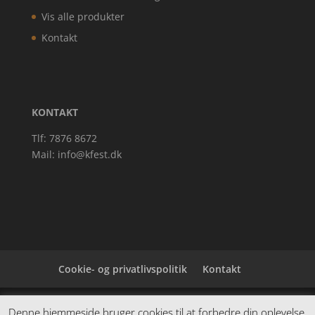
Vis alle produkter
Kontakt
KONTAKT
Tlf: 7876 8672
Mail:
info@kfest.dk
Cookie- og privatlivspolitik
Kontakt
Denne hjemmeside samler et bredt udvalg af
Denne hjemmeside bruger cookies til at forbedre din oplevelse.