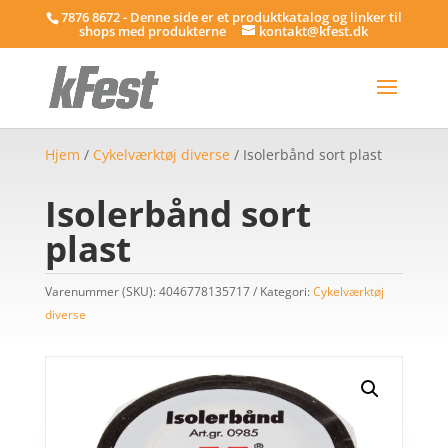
7876 8672 - Denne side er et produktkatalog og linker til
shops med produkterne
kontakt@kfest.dk
Hjem
/
Cykelværktøj diverse
/ Isolerbånd sort plast
Isolerbånd sort
plast
Varenummer (SKU):
4046778135717
Kategori:
Cykelværktøj
diverse