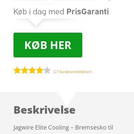
KØB HER
(
27
kundeanmeldelser)
Bedømt
som
3.9
ud af 5
baseret
Beskrivelse
på
kundebed
ømmels
Jagwire Elite Cooling – Bremsesko til
er