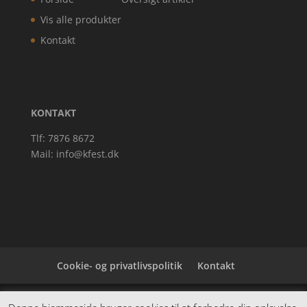
Vis alle produkter
Kontakt
KONTAKT
Tlf: 7876 8672
Mail:
info@kfest.dk
Cookie- og privatlivspolitik
Kontakt
Denne hjemmeside samler et bredt udvalg af