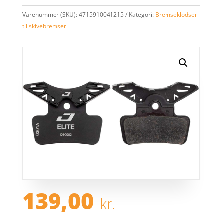
Varenummer (SKU):
4715910041215
Kategori:
Bremseklodser
til skivebremser
139,00
kr.