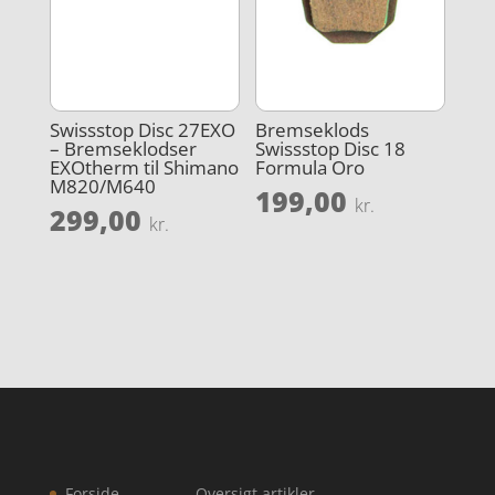
Swissstop Disc 27EXO
Bremseklods
– Bremseklodser
Swissstop Disc 18
EXOtherm til Shimano
Formula Oro
M820/M640
199,00
kr.
299,00
kr.
Forside
Oversigt artikler