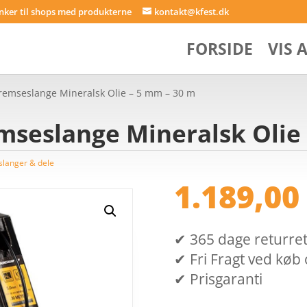
inker til shops med produkterne
kontakt@kfest.dk
FORSIDE
VIS 
Bremseslange Mineralsk Olie – 5 mm – 30 m
mseslange Mineralsk Olie
langer & dele
1.189,0
✔ 365 dage returret (
✔ Fri Fragt ved køb 
✔ Prisgaranti