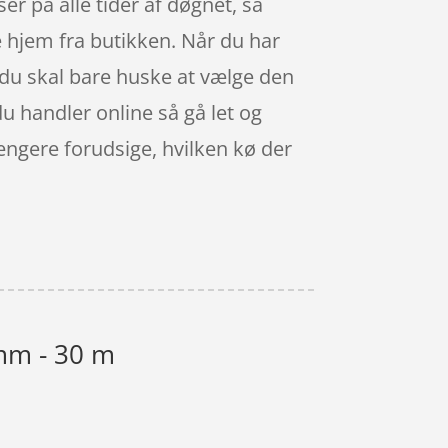
r på alle tider af døgnet, så
e hjem fra butikken. Når du har
, du skal bare huske at vælge den
du handler online så gå let og
ængere forudsige, hvilken kø der
 mm - 30 m