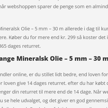
- når webshoppen sparer de penge som en almind
neralsk Olie – 5 mm – 30 m allerede i dag til ku
igere. Køber du for mere end kr. 299 så koster det i
365 dages returret.
ange Mineralsk Olie – 5 mm – 30 m
dler online, er du stillet lidt bedre, end loven fo
loven give 14 dages returret. efter du har købt 
nger din returret til mere end de 14 dage. Når 
du se hele udvalget, og det giver en god gennems