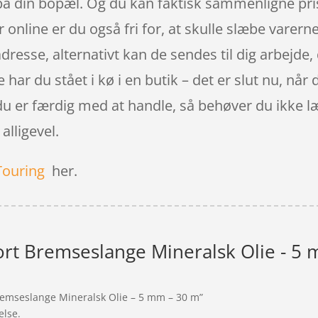
på din bopæl. Og du kan faktisk sammenligne prise
 online er du også fri for, at skulle slæbe varern
adresse, alternativt kan de sendes til dig arbejde
ar du stået i kø i en butik – det er slut nu, når 
 du er færdig med at handle, så behøver du ikke l
 alligevel.
Touring
her.
ort Bremseslange Mineralsk Olie - 5
Bremseslange Mineralsk Olie – 5 mm – 30 m”
else.