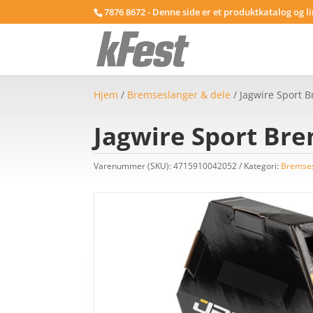
7876 8672 - Denne side er et produktkatalog og l
Hjem
/
Bremseslanger & dele
/ Jagwire Sport 
Jagwire Sport Bre
Varenummer (SKU):
4715910042052
Kategori:
Bremses