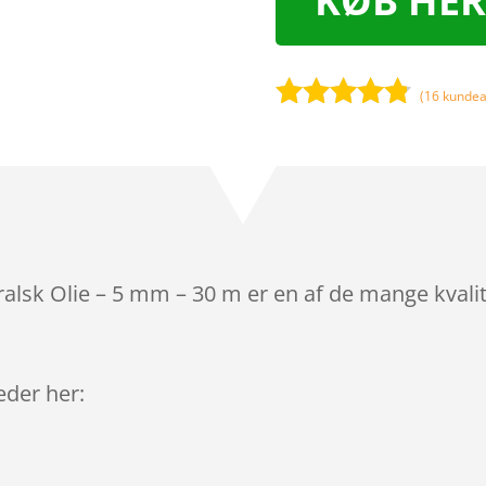
KØB HER
(
16
kundea
Bedømt
som
4.7
ud af 5
baseret på
kundebedø
mmelser
alsk Olie – 5 mm – 30 m er en af de mange kvali
leder her: