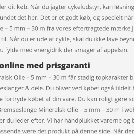
der dit køb. Når du jagter cykeludstyr, kan løsni
undet det her. Det er et godt køb, og specielt når
e – 5 mm – 30 m fra vores eftertragtede mærke 
l. Når du er ude at cykle, skal du ikke lave beyn
 fylde med energidrik der smager af appelsin.
online med prisgaranti
lsk Olie – 5 mm – 30 m får stadig topkarakter b
slanger & dele. Du bliver ved købet også tildelt 
e fortryde købet af din vare. Du kan roligt gøre 
t Bremseslange Mineralsk Olie – 5 mm – 30 m i we
er du leder efter. Vi har håndplukket varerne og 
 passende være det produkt på denne side. Når de