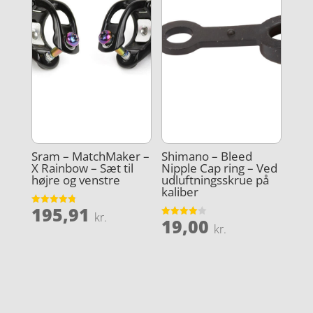
Sram – MatchMaker –
Shimano – Bleed
X Rainbow – Sæt til
Nipple Cap ring – Ved
højre og venstre
udluftningsskrue på
kaliber
195,91
Vurderet
kr.
19,00
4.8
Vurderet
kr.
ud af 5
4
ud af 5