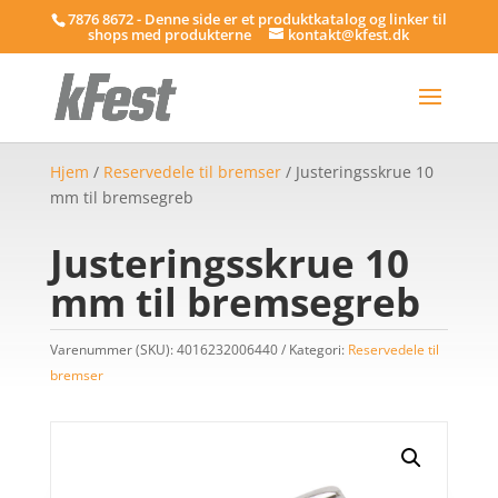
7876 8672 - Denne side er et produktkatalog og linker til
shops med produkterne
kontakt@kfest.dk
Hjem
/
Reservedele til bremser
/ Justeringsskrue 10
mm til bremsegreb
Justeringsskrue 10
mm til bremsegreb
Varenummer (SKU):
4016232006440
Kategori:
Reservedele til
bremser