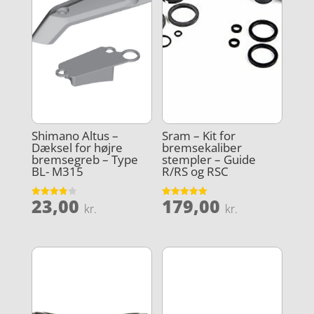
Shimano Altus –
Sram – Kit for
Dæksel for højre
bremsekaliber
bremsegreb – Type
stempler – Guide
BL- M315
R/RS og RSC
23,00
179,00
Vurderet
Vurderet
kr.
kr.
3.9
5
ud af 5
ud af 5