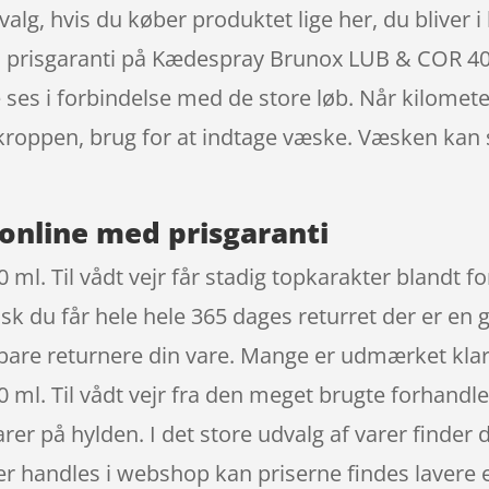
valg, hvis du køber produktet lige her, du bliver i 
 prisgaranti på Kædespray Brunox LUB & COR 400 m
ses i forbindelse med de store løb. Når kilomet
 kroppen, brug for at indtage væske. Væsken kan 
online med prisgaranti
. Til vådt vejr får stadig topkarakter blandt fo
 du får hele hele 365 dages returret der er en 
n bare returnere din vare. Mange er udmærket kla
. Til vådt vejr fra den meget brugte forhandler
arer på hylden. I det store udvalg af varer finder d
 handles i webshop kan priserne findes lavere end