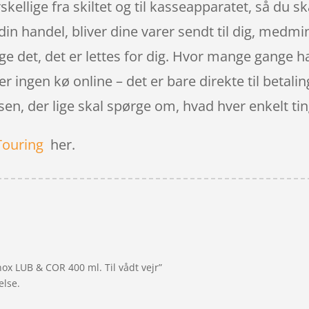
rskellige fra skiltet og til kasseapparatet, så du sk
et din handel, bliver dine varer sendt til dig, medm
 det, det er lettes for dig. Hvor mange gange har 
r ingen kø online – det er bare direkte til betalin
sen, der lige skal spørge om, hvad hver enkelt tin
Touring
her.
ox LUB & COR 400 ml. Til vådt vejr”
else.