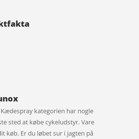
ktfakta
runox
. Kædespray kategorien har nogle
ste sted at købe cykeludstyr. Vare
t køb. Er du løbet sur i jagten på