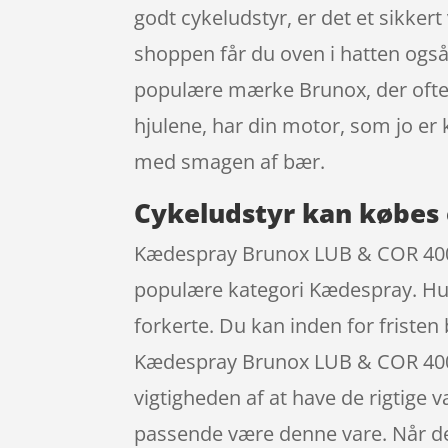
godt cykeludstyr, er det et sikkert 
shoppen får du oven i hatten også
populære mærke Brunox, der ofte 
hjulene, har din motor, som jo er
med smagen af bær.
Cykeludstyr kan købes 
Kædespray Brunox LUB & COR 400 ml
populære kategori Kædespray. Husk
forkerte. Du kan inden for friste
Kædespray Brunox LUB & COR 400 ml
vigtigheden af at have de rigtige v
passende være denne vare. Når der