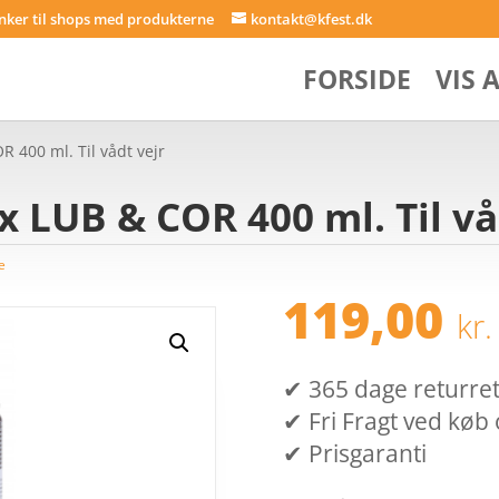
inker til shops med produkterne
kontakt@kfest.dk
FORSIDE
VIS 
 400 ml. Til vådt vejr
LUB & COR 400 ml. Til vå
e
119,00
kr.
✔ 365 dage returret (
✔ Fri Fragt ved køb 
✔ Prisgaranti