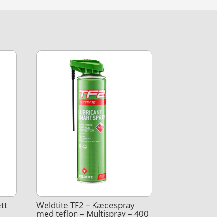
tt
Weldtite TF2 – Kædespray
med teflon – Multispray – 400