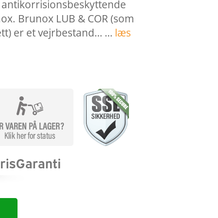
 antikorrisionsbeskyttende
nox. Brunox LUB & COR (som
ett) er et vejrbestand… …
læs