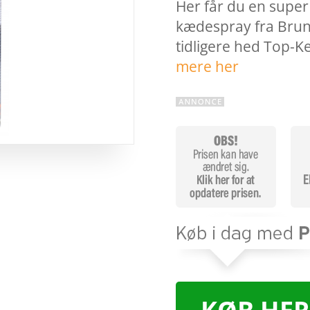
Her får du en super
kædespray fra Bru
tidligere hed Top-K
mere her