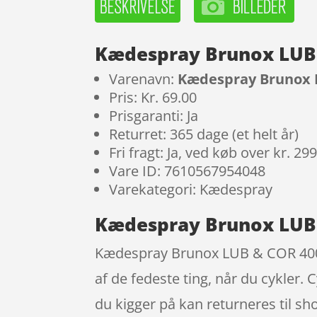
Kædespray Brunox LUB &
Varenavn:
Kædespray Brunox LU
Pris: Kr. 69.00
Prisgaranti: Ja
Returret: 365 dage (et helt år)
Fri fragt: Ja, ved køb over kr. 29
Vare ID: 7610567954048
Varekategori: Kædespray
Kædespray Brunox LUB &
Kædespray Brunox LUB & COR 400 m
af de fedeste ting, når du cykler.
du kigger på kan returneres til sho