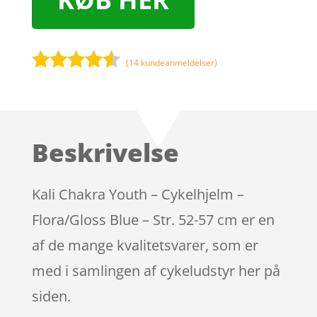
(
14
kundeanmeldelser)
Bedømt
som
4.4
ud af 5
baseret
Beskrivelse
på
kundebedø
mmelser
Kali Chakra Youth – Cykelhjelm –
Flora/Gloss Blue – Str. 52-57 cm er en
af de mange kvalitetsvarer, som er
med i samlingen af cykeludstyr her på
siden.