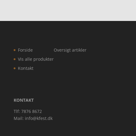
Forside
Oversigt artikler
Vis alle produkter
Kontakt
KONTAKT
Tlf: 7876 8672
Mail:
info@kfest.dk