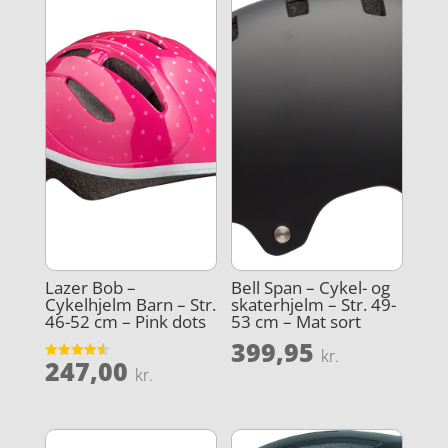
Lazer Bob –
Bell Span – Cykel- og
Cykelhjelm Barn – Str.
skaterhjelm – Str. 49-
46-52 cm – Pink dots
53 cm – Mat sort
399,95
kr.
247,00
Vurderet
kr.
4.6
ud af 5