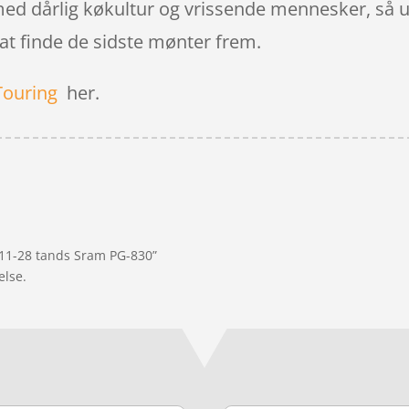
 med dårlig køkultur og vrissende mennesker, så u
k at finde de sidste mønter frem.
Touring
her.
r 11-28 tands Sram PG-830”
else.