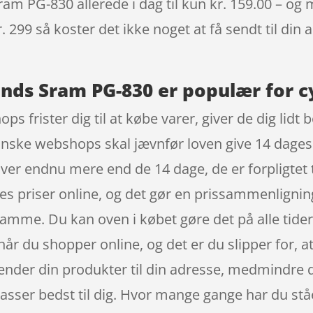
am PG-830 allerede i dag til kun kr. 159.00 – og m
. 299 så koster det ikke noget at få sendt til din 
ands Sram PG-830 er populær for c
ops frister dig til at købe varer, giver de dig lidt
 danske webshops skal jævnfør loven give 14 dages
ver endnu mere end de 14 dage, de er forpligtet ti
es priser online, og det gør en prissammenlignin
amme. Du kan oven i købet gøre det på alle tider
når du shopper online, og det er du slipper for, 
ender din produkter til din adresse, medmindre d
sser bedst til dig. Hvor mange gange har du stået 