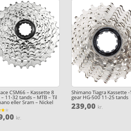
ace CSM66 – Kassette 8
Shimano Tiagra Kassette -
 – 11-32 tands – MTB – Til
gear HG-500 11-25 tands
ano eller Sram – Nickel
239,00
kr.
9,00
et
kr.
5