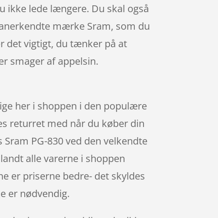
du ikke lede længere. Du skal også
det anerkendte mærke Sram, som du
r det vigtigt, du tænker på at
r smager af appelsin.
ge her i shoppen i den populære
ges returret med når du køber din
nds Sram PG-830 ved den velkendte
landt alle varerne i shoppen
ne er priserne bedre- det skyldes
ke er nødvendig.