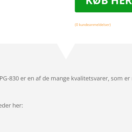
KØB HER
(
0
kundeanmeldelser)
PG-830 er en af de mange kvalitetsvarer, som er
leder her: