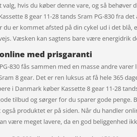
ert valg, hvis du køber denne vare, og så behøver 
på Kassette 8 gear 11-28 tands Sram PG-830 fra 
r du er kommet afsted på din cykel ud i det blå, e
ejs. Væsken kan sagtens bare være energidrik de
online med prisgaranti
 PG-830 fås sammen med en masse andre varer li
Sram 8 gear. Det er ren luksus at få hele 365 da
oppere i Danmark køber Kassette 8 gear 11-28 ta
ode tilbud og sørger for du sparer gode penge. B
dt også produktet er på siden. Når du handler onli
kan være meget lavere, da en god beliggenhed ik