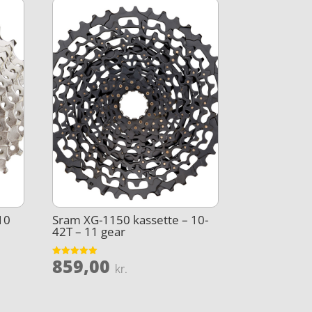
10
Sram XG-1150 kassette – 10-
42T – 11 gear
859,00
Vurderet
kr.
5
ud af 5