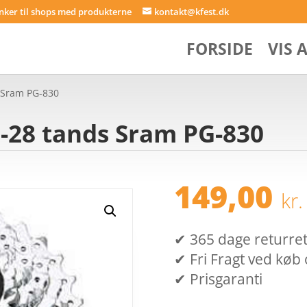
inker til shops med produkterne
kontakt@kfest.dk
FORSIDE
VIS 
s Sram PG-830
1-28 tands Sram PG-830
r
149,00
kr.
✔ 365 dage returret (
✔ Fri Fragt ved køb 
✔ Prisgaranti