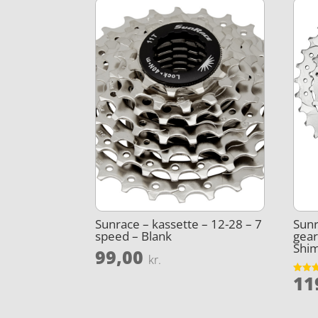
Sunrace – kassette – 12-28 – 7
Sunr
speed – Blank
gear
Shim
99,00
kr.
11
Vurder
3.8
ud af 