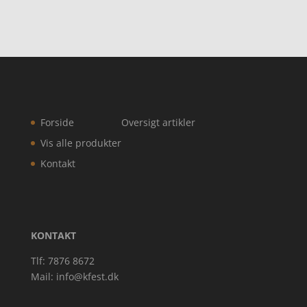
Forside
Oversigt artikler
Vis alle produkter
Kontakt
KONTAKT
Tlf: 7876 8672
Mail:
info@kfest.dk