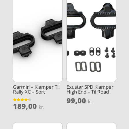
Garmin – Klamper Til
Exustar SPD Klamper
Rally XC – Sort
High End – Til Road
99,00
kr.
189,00
Vurderet
kr.
4.3
ud af 5