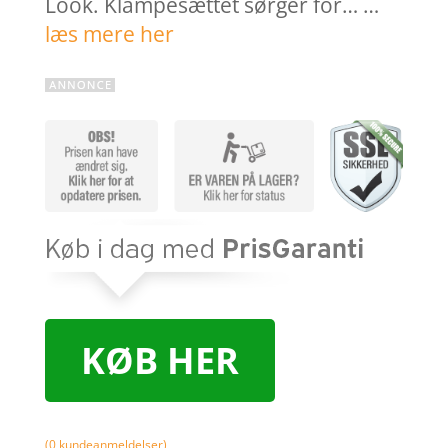
Look. Klampesættet sørger for… …
læs mere her
KØB HER
(
0
kundeanmeldelser)