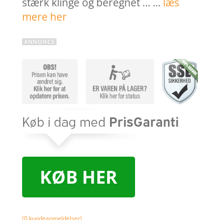
stærk klinge og beregnet … …
læs
mere her
KØB HER
(
0
kundeanmeldelser)