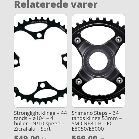
Relaterede varer
Stronglight klinge – 44
Shimano Steps – 34
tands – ø104 – 4
tands klinge 53mm –
huller – 9/10 speed –
SM-CRE80-B – FC-
Zicral alu – Sort
E8050/E8000
549,00
569,00