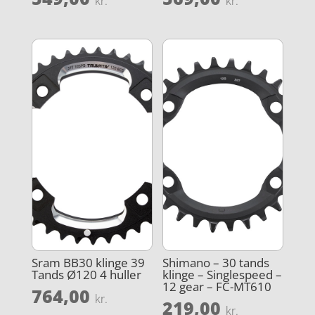
kr.
kr.
Sram BB30 klinge 39
Shimano – 30 tands
Tands Ø120 4 huller
klinge – Singlespeed –
12 gear – FC-MT610
764,00
kr.
219,00
kr.