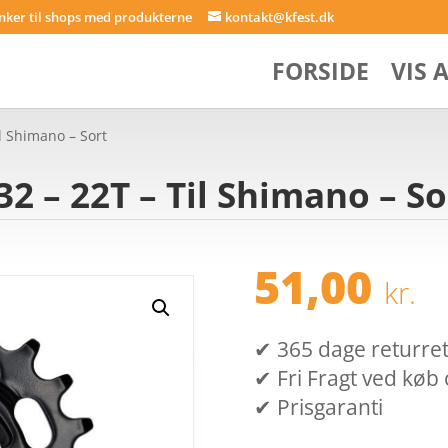
inker til shops med produkterne
kontakt@kfest.dk
FORSIDE
VIS 
l Shimano – Sort
2 – 22T – Til Shimano – So
51,00
kr.
✔ 365 dage returret (
✔ Fri Fragt ved køb 
✔ Prisgaranti