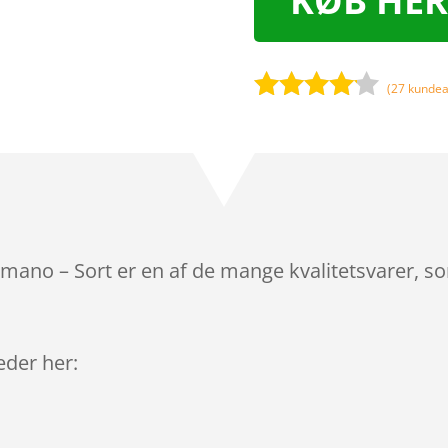
KØB HER
(
27
kundea
Bedømt
som
4
ud af 5
baseret
på
kundebed
ømmels
himano – Sort er en af de mange kvalitetsvarer, s
er
leder her: