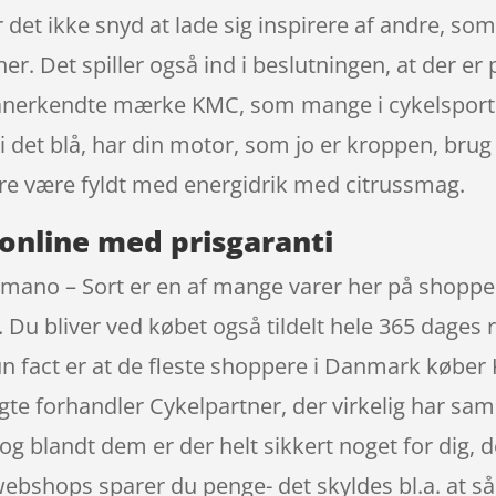
r det ikke snyd at lade sig inspirere af andre, so
er. Det spiller også ind i beslutningen, at der er
et anerkendte mærke KMC, som mange i cykelsport
 det blå, har din motor, som jo er kroppen, brug
re være fyldt med energidrik med citrussmag.
online med prisgaranti
imano – Sort er en af mange varer her på shoppen
 Du bliver ved købet også tildelt hele 365 dages r
Fun fact er at de fleste shoppere i Danmark køber 
te forhandler Cykelpartner, der virkelig har sa
og blandt dem er der helt sikkert noget for dig, 
e webshops sparer du penge- det skyldes bl.a. at