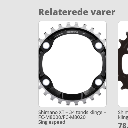
Relaterede varer
Shimano XT – 34 tands klinge –
Shim
FC-M8000/FC-M8020
klin
Singlespeed
78