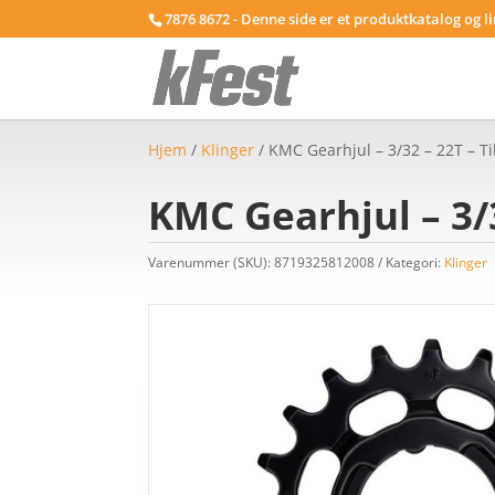
7876 8672 - Denne side er et produktkatalog og l
Hjem
/
Klinger
/ KMC Gearhjul – 3/32 – 22T – Ti
KMC Gearhjul – 3/3
Varenummer (SKU):
8719325812008
Kategori:
Klinger