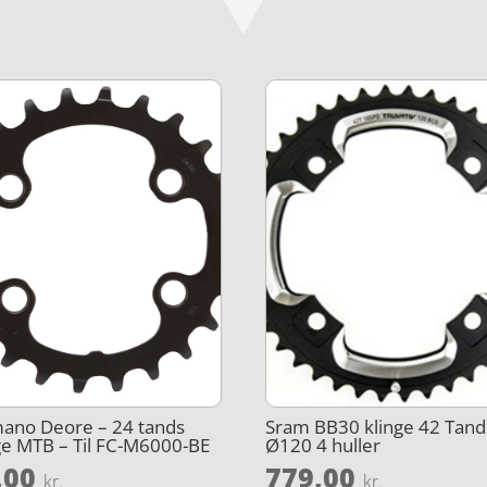
ano Deore – 24 tands
Sram BB30 klinge 42 Tand
ge MTB – Til FC-M6000-BE
Ø120 4 huller
,00
779,00
kr.
kr.