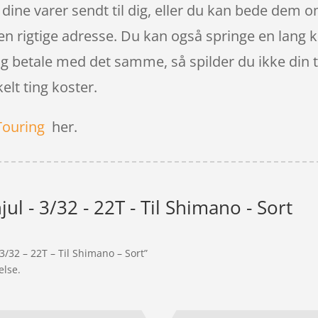
r dine varer sendt til dig, eller du kan bede dem om
den rigtige adresse. Du kan også springe en lang 
n og betale med det samme, så spilder du ikke din 
elt ting koster.
Touring
her.
l - 3/32 - 22T - Til Shimano - Sort
3/32 – 22T – Til Shimano – Sort”
else.