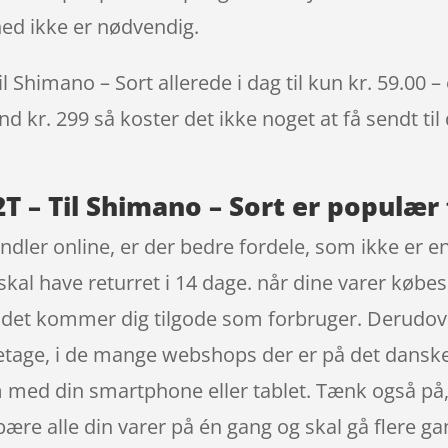
ed ikke er nødvendig.
 Shimano – Sort allerede i dag til kun kr. 59.00 –
nd kr. 299 så koster det ikke noget at få sendt til
T – Til Shimano – Sort er populær 
dler online, er der bedre fordele, som ikke er en 
al have returret i 14 dage. når dine varer købes
det kommer dig tilgode som forbruger. Derudove
retage, i de mange webshops der er på det dansk
 med din smartphone eller tablet. Tænk også på, 
bære alle din varer på én gang og skal gå flere gan