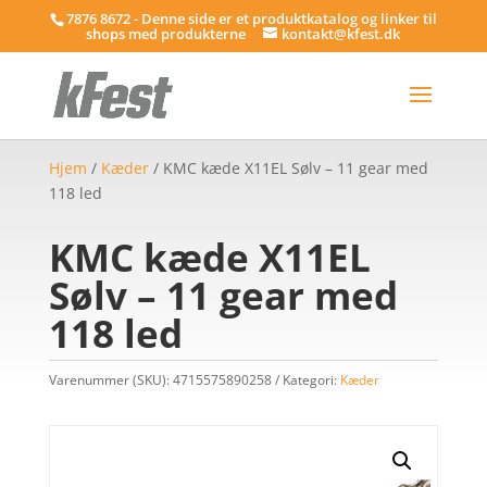
7876 8672 - Denne side er et produktkatalog og linker til
shops med produkterne
kontakt@kfest.dk
Hjem
/
Kæder
/ KMC kæde X11EL Sølv – 11 gear med
118 led
KMC kæde X11EL
Sølv – 11 gear med
118 led
Varenummer (SKU):
4715575890258
Kategori:
Kæder