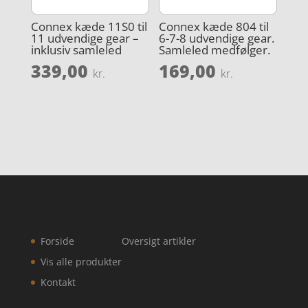
Connex kæde 11S0 til
Connex kæde 804 til
11 udvendige gear –
6-7-8 udvendige gear.
inklusiv samleled
Samleled medfølger.
339,00
169,00
kr.
kr.
Forside
Oversigt artikler
Vis alle produkter
Kontakt