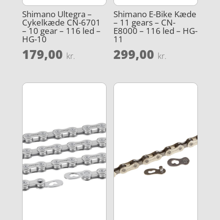
Shimano Ultegra –
Shimano E-Bike Kæde
Cykelkæde CN-6701
– 11 gears – CN-
– 10 gear – 116 led –
E8000 – 116 led – HG-
HG-10
11
179,00
299,00
kr.
kr.